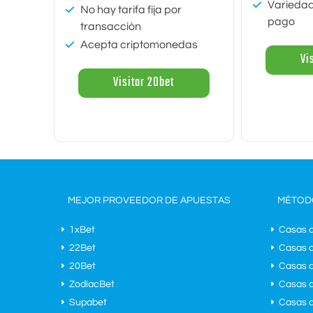
Varieda
No hay tarifa fija por
pago
transacción
Acepta criptomonedas
Vi
Visitar 20bet
MEJOR PROVEEDOR DE APUESTAS
MÉTOD
1xBet
Casas d
22Bet
Casas d
20Bet
Casas d
ZodiacBet
Casas d
Supabet
Casas 