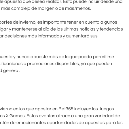
 de apuesta que desea realizar. Esto puede incluir desde una
a más compleja de margen o de más/menos.
ortes de invierno, es importante tener en cuenta algunos
igar y mantenerse al día de las últimas noticias y tendencias
omar decisiones más informadas y aumentará sus
puesto y nunca apueste más de lo que pueda permitirse
nificaciones o promociones disponibles, ya que pueden
d general.
vierno en los que apostar en Bet365 incluyen los Juegos
 los X Games. Estos eventos atraen a una gran variedad de
montón de emocionantes oportunidades de apuestas para los