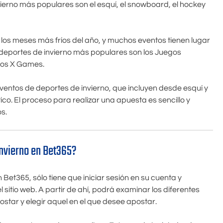
vierno más populares son el esquí, el snowboard, el hockey
 los meses más fríos del año, y muchos eventos tienen lugar
 deportes de invierno más populares son los Juegos
 los X Games.
ntos de deportes de invierno, que incluyen desde esquí y
co. El proceso para realizar una apuesta es sencillo y
s.
invierno en Bet365?
Bet365, sólo tiene que iniciar sesión en su cuenta y
sitio web. A partir de ahí, podrá examinar los diferentes
star y elegir aquel en el que desee apostar.