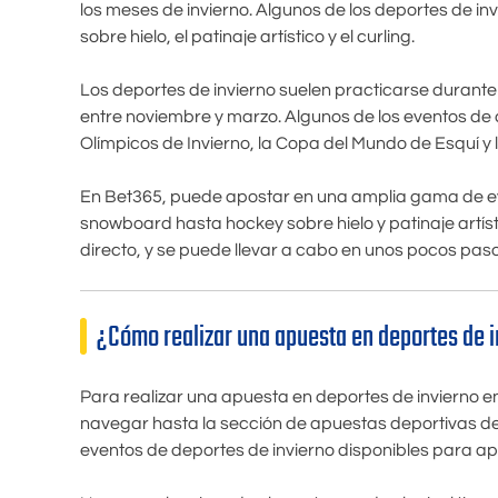
los meses de invierno. Algunos de los deportes de in
sobre hielo, el patinaje artístico y el curling.
Los deportes de invierno suelen practicarse durante
entre noviembre y marzo. Algunos de los eventos de
Olímpicos de Invierno, la Copa del Mundo de Esquí y
En Bet365, puede apostar en una amplia gama de eve
snowboard hasta hockey sobre hielo y patinaje artísti
directo, y se puede llevar a cabo en unos pocos paso
¿Cómo realizar una apuesta en deportes de 
Para realizar una apuesta en deportes de invierno en 
navegar hasta la sección de apuestas deportivas del 
eventos de deportes de invierno disponibles para apo