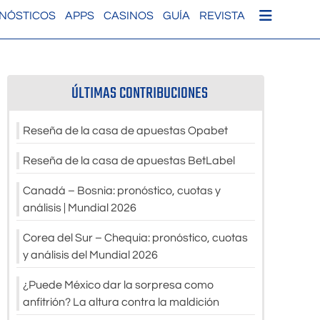
NÓSTICOS
APPS
CASINOS
GUÍA
REVISTA
ÚLTIMAS CONTRIBUCIONES
Reseña de la casa de apuestas Opabet
Reseña de la casa de apuestas BetLabel
Canadá – Bosnia: pronóstico, cuotas y
análisis | Mundial 2026
Corea del Sur – Chequia: pronóstico, cuotas
y análisis del Mundial 2026
¿Puede México dar la sorpresa como
anfitrión? La altura contra la maldición