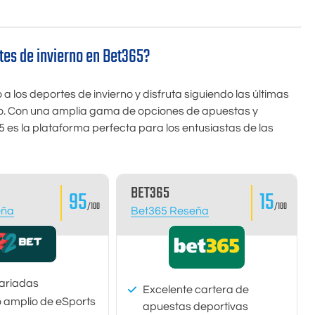
tes de invierno en Bet365?
 a los deportes de invierno y disfruta siguiendo las últimas
o. Con una amplia gama de opciones de apuestas y
es la plataforma perfecta para los entusiastas de las
BET365
95
15
/100
/100
eña
Bet365 Reseña
ariadas
Excelente cartera de
 amplio de eSports
apuestas deportivas