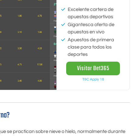
Excelente cartera de
apuestas deportivas
Gigantesca oferta de
apuestas en vivo
Apuestas de primera
clase para todos los
deportes
Visitar Bet365
T&C Apply 18
rno?
que se practican sobre nieve o hielo, normalmente durante