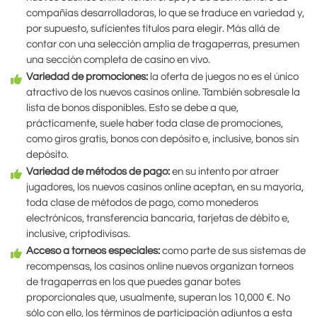
compañías desarrolladoras, lo que se traduce en variedad y,
por supuesto, suficientes títulos para elegir. Más allá de
contar con una selección amplia de tragaperras, presumen
una sección completa de casino en vivo.
Variedad de promociones:
la oferta de juegos no es el único
atractivo de los nuevos casinos online. También sobresale la
lista de bonos disponibles. Esto se debe a que,
prácticamente, suele haber toda clase de promociones,
como giros gratis, bonos con depósito e, inclusive, bonos sin
depósito.
Variedad de métodos de pago:
en su intento por atraer
jugadores, los nuevos casinos online aceptan, en su mayoría,
toda clase de métodos de pago, como monederos
electrónicos, transferencia bancaria, tarjetas de débito e,
inclusive, criptodivisas.
Acceso a torneos especiales:
como parte de sus sistemas de
recompensas, los casinos online nuevos organizan torneos
de tragaperras en los que puedes ganar botes
proporcionales que, usualmente, superan los 10,000 €. No
sólo con ello, los términos de participación adjuntos a esta