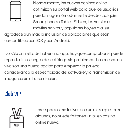
Normalmente, los nuevos casinos online
optimizan su portal web para que los usuarios
puedan jugar cómodamente desde cualquier
Smartphone o Tablet. Si bien, las versiones
móviles son muy populares hoy en día, se
agradece aún más la inclusión de aplicaciones que sean
compatibles con iOS y con Android.
No sólo con ello, de haber una app, hay que comprobar si puede
reproducir los juegos del catálogo sin problemas. Las mesas en
vivo son una buena opción para empezar la prueba,
considerando la especificidad del software y la transmisión de
imágenes en alta resolución.
Club VIP
Los espacios exclusivos son un extra que, para
algunos, no puede faltar en un buen casino
online nuevo.