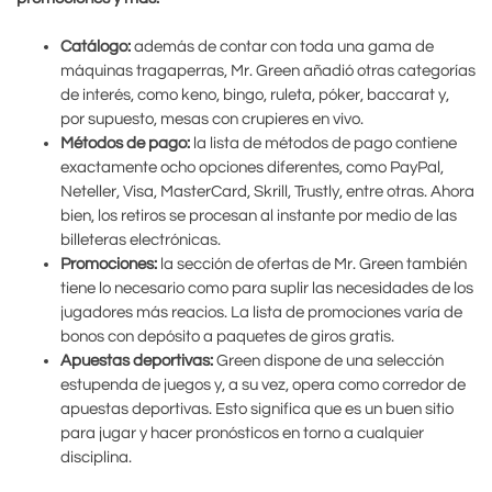
Catálogo:
además de contar con toda una gama de
máquinas tragaperras, Mr. Green añadió otras categorías
de interés, como keno, bingo, ruleta, póker, baccarat y,
por supuesto, mesas con crupieres en vivo.
Métodos de pago:
la lista de métodos de pago contiene
exactamente ocho opciones diferentes, como PayPal,
Neteller, Visa, MasterCard, Skrill, Trustly, entre otras. Ahora
bien, los retiros se procesan al instante por medio de las
billeteras electrónicas.
Promociones:
la sección de ofertas de Mr. Green también
tiene lo necesario como para suplir las necesidades de los
jugadores más reacios. La lista de promociones varía de
bonos con depósito a paquetes de giros gratis.
Apuestas deportivas:
Green dispone de una selección
estupenda de juegos y, a su vez, opera como corredor de
apuestas deportivas. Esto significa que es un buen sitio
para jugar y hacer pronósticos en torno a cualquier
disciplina.