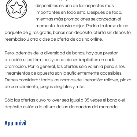
disponibles es uno de los aspectos más
importantes en todo esto. Después de todo,
mientras más promociones se concedan al
momento, todavía mejor. Podría tratarse de un
paquete de giros gratis, bonos con depósito, oferta sin depósito,
reembolso u otra clase de oferta de casino online.
Pero, además de la diversidad de bonos, hay que prestar
atención a los términos y condiciones implícitos en cada
promoción. Por lo general, las ofertas sólo valen la pena si los
lineamientos de apuesta son lo suficientemente accesibles.
Debes considerar todas las normas de liberación: rollover, plazo
de cumplimiento, juegos elegibles y más.
Sólo las ofertas cuyo rollover sea igual a 35 veces el bono o el
depósito están a la altura de las demandas del mercado.
App móvil