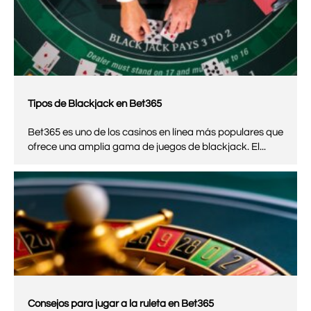
Tipos de Blackjack en Bet365
Bet365 es uno de los casinos en línea más populares que
ofrece una amplia gama de juegos de blackjack. El...
Consejos para jugar a la ruleta en Bet365