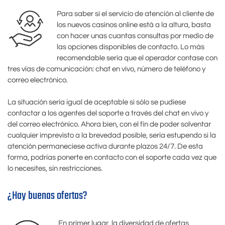
Para saber si el servicio de atención al cliente de
los nuevos casinos online está a la altura, basta
con hacer unas cuantas consultas por medio de
las opciones disponibles de contacto. Lo más
recomendable sería que el operador contase con
tres vías de comunicación: chat en vivo, número de teléfono y
correo electrónico.
La situación sería igual de aceptable si sólo se pudiese
contactar a los agentes del soporte a través del chat en vivo y
del correo electrónico. Ahora bien, con el fin de poder solventar
cualquier imprevisto a la brevedad posible, sería estupendo si la
atención permaneciese activa durante plazos 24/7. De esta
forma, podrías ponerte en contacto con el soporte cada vez que
lo necesites, sin restricciones.
¿Hay buenas ofertas?
En primer lugar, la diversidad de ofertas