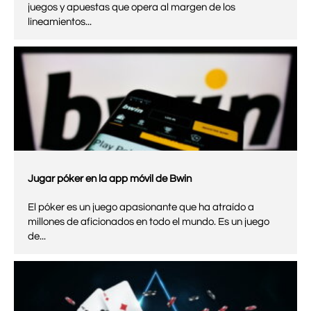
juegos y apuestas que opera al margen de los
lineamientos...
Jugar póker en la app móvil de Bwin
El póker es un juego apasionante que ha atraído a
millones de aficionados en todo el mundo. Es un juego
de...