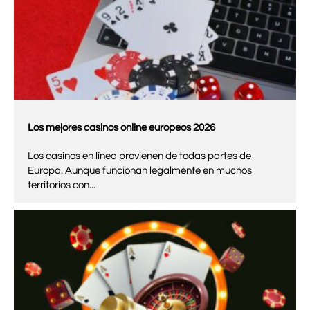
Los mejores casinos online europeos 2026
Los casinos en línea provienen de todas partes de
Europa. Aunque funcionan legalmente en muchos
territorios con...