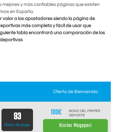
 mejores y más confiables páginas que existen
ivas en España.
r valor a los apostadores siendo la página de
portivas más completa y fácil de usar que
siguiente tabla encontrará una comparación de los
deportivas
Oferta de Bienvenida
100€
BONO DEL PRIMER
93
DEPORTE
Visitar Megapari
Ratio de pago