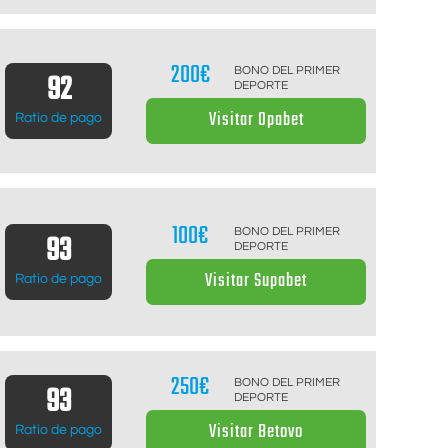
200€
BONO DEL PRIMER
92
DEPORTE
Visitar Opabet
Ratio de pago
100€
BONO DEL PRIMER
93
DEPORTE
Visitar Supabet
Ratio de pago
250€
BONO DEL PRIMER
93
DEPORTE
Visitar Betovo
Ratio de pago