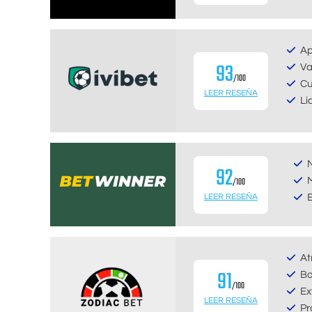
Ap
93
Va
/100
Cu
LEER RESEÑA
Li
N
92
M
/100
LEER RESEÑA
E
At
91
Bo
/100
Ex
LEER RESEÑA
Pr