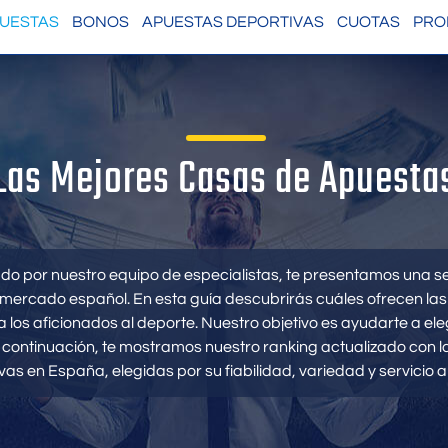
PUESTAS
BONOS
APUESTAS DEPORTIVAS
CUOTAS
PRO
Las Mejores Casas de Apuesta
zado por nuestro equipo de especialistas, te presentamos una s
ercado español. En esta guía descubrirás cuáles ofrecen las
los aficionados al deporte. Nuestro objetivo es ayudarte a elegi
A continuación, te mostramos nuestro ranking actualizado con 
vas en España, elegidas por su fiabilidad, variedad y servicio al 