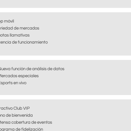
p móvil
riedad de mercados
otas llamativas
cencia de funcionamiento
ueva función de análisis de datos
ercados especiales
sports en vivo
ractivo Club VIP
no de bienvenida
tensa cobertura de eventos
ograma de fidelización