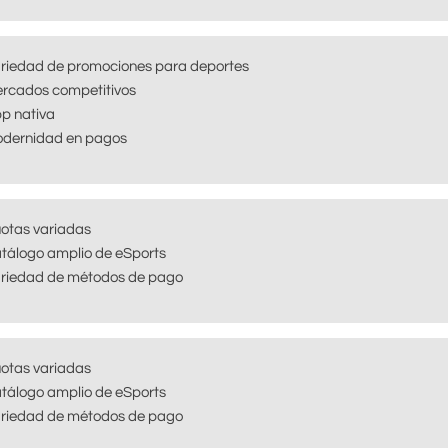
riedad de promociones para deportes
rcados competitivos
p nativa
dernidad en pagos
otas variadas
tálogo amplio de eSports
riedad de métodos de pago
otas variadas
tálogo amplio de eSports
riedad de métodos de pago