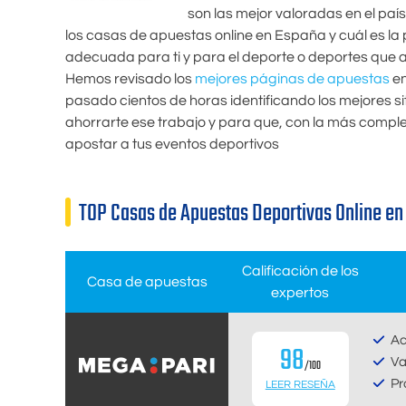
son las mejor valoradas en el pa
los casas de apuestas online en España y cuál es l
adecuada para ti y para el deporte o deportes que
Hemos revisado los
mejores páginas de apuestas
en
pasado cientos de horas identificando los mejores si
ahorrarte ese trabajo y para que, con la más compl
apostar a tus eventos deportivos
TOP Casas de Apuestas Deportivas Online en
Calificación de los
Casa de apuestas
expertos
Ac
98
Va
/100
Pr
LEER RESEÑA