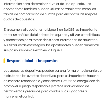
información para determinar el valor de una apuesta. Los
apostadores también pueden utilizar herramientas como las
tablas de comparación de cuotas para encontrar las mejores
cuotas de apuestas.
En resumen, al apostar en la Ligue 1 en Bet365, es importante
hacer un análisis detallado de los equipos y utilizar estadísticas
y pronósticos para tomar decisiones informadas de apuestas.
Al utilizar estas estrategias, los apostadores pueden aumentar
sus posibilidades de éxito en la Ligue 1.
Responsabilidad en las apuestas
Las apuestas deportivas pueden ser una forma emocionante de
disfrutar de los eventos deportivos, pero es importante hacerlo
de manera responsable y consciente. Bet365 se enorgullece de
promover el juego responsable y ofrece una variedad de
herramientas y recursos para ayudar a los jugadores a
mantener el control.