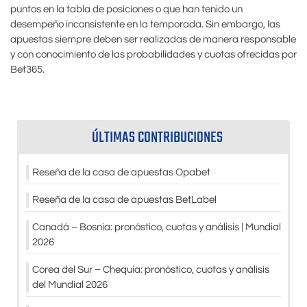
puntos en la tabla de posiciones o que han tenido un
desempeño inconsistente en la temporada. Sin embargo, las
apuestas siempre deben ser realizadas de manera responsable
y con conocimiento de las probabilidades y cuotas ofrecidas por
Bet365.
ÚLTIMAS CONTRIBUCIONES
Reseña de la casa de apuestas Opabet
Reseña de la casa de apuestas BetLabel
Canadá – Bosnia: pronóstico, cuotas y análisis | Mundial
2026
Corea del Sur – Chequia: pronóstico, cuotas y análisis
del Mundial 2026