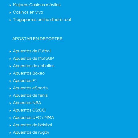
Mejores Casinos móviles
Casinos en vivo
Tragaperras online dinero real
APOSTAR EN DEPORTES
Apuestas de Fútbol
Apuestas de MotoGP
Apuestas de caballos
Apuestas Boxeo
Apuestas F1
Apuestas eSports
Apuestas de tenis
Apuestas NBA
Apuestas CS:GO
Apuestas UFC / MMA
Apuestas de béisbol
Apuestas de rugby