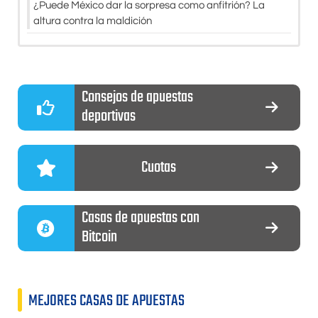
¿Puede México dar la sorpresa como anfitrión? La
altura contra la maldición
Consejos de apuestas
deportivas
Cuotas
Casas de apuestas con
Bitcoin
MEJORES CASAS DE APUESTAS