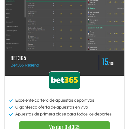
BET365
15
/100
Bet365 Reseña
Excelente cartera de apuestas deportivas
Gigantesca oferta de apuestas en vivo
Apuestas de primera clase para todos los deportes
Visitar Bet365