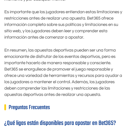
Es importante que los jugadores entiendan estas limitaciones y
restricciones antes de realizar una apuesta. Bet365 ofrece
información completa sobre sus políticas y limitaciones en su
sitio web, y los jugadores deben leer y comprender esta
información antes de comenzar a apostar.
En resumen, las apuestas deportivas pueden ser una forma
emocionante de disfrutar de los eventos deportivos, pero es
importante hacerlo de manera responsable y consciente.
Bet365 se enorgullece de promover el juego responsable y
ofrece una variedad de herramientas y recursos para ayudar a
los jugadores a mantener el control. Además, los jugadores
deben comprender las limitaciones y restricciones de las
apuestas deportivas antes de realizar una apuesta.
Preguntas Frecuentes
¿Qué ligas están disponibles para apostar en Bet365?