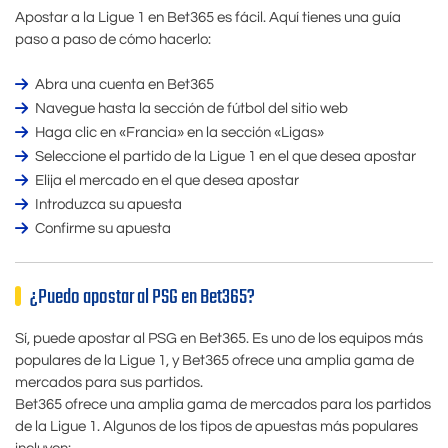
Apostar a la Ligue 1 en Bet365 es fácil. Aquí tienes una guía
paso a paso de cómo hacerlo:
Abra una cuenta en Bet365
Navegue hasta la sección de fútbol del sitio web
Haga clic en «Francia» en la sección «Ligas»
Seleccione el partido de la Ligue 1 en el que desea apostar
Elija el mercado en el que desea apostar
Introduzca su apuesta
Confirme su apuesta
¿Puedo apostar al PSG en Bet365?
Sí, puede apostar al PSG en Bet365. Es uno de los equipos más
populares de la Ligue 1, y Bet365 ofrece una amplia gama de
mercados para sus partidos.
Bet365 ofrece una amplia gama de mercados para los partidos
de la Ligue 1. Algunos de los tipos de apuestas más populares