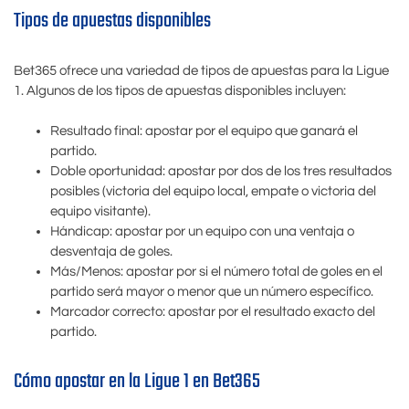
Tipos de apuestas disponibles
Bet365 ofrece una variedad de tipos de apuestas para la Ligue
1. Algunos de los tipos de apuestas disponibles incluyen:
Resultado final: apostar por el equipo que ganará el
partido.
Doble oportunidad: apostar por dos de los tres resultados
posibles (victoria del equipo local, empate o victoria del
equipo visitante).
Hándicap: apostar por un equipo con una ventaja o
desventaja de goles.
Más/Menos: apostar por si el número total de goles en el
partido será mayor o menor que un número específico.
Marcador correcto: apostar por el resultado exacto del
partido.
Cómo apostar en la Ligue 1 en Bet365