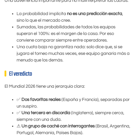
Una advertencia importante para no malinterpretar las cuotas:
La probabilidad implícita
no es una predicción exacta
,
sino lo que el mercado cree.
Sumadas, las probabilidades de todos los equipos
superan el 100%: es el margen de la casa. Por eso
conviene comparar siempre entre operadores.
Una cuota baja no garantiza nada: solo dice que, si se
jugara el torneo muchas veces, ese equipo ganaría más a
menudo que los demás.
El veredicto
El Mundial 2026 tiene una jerarquía clara:
✅
Dos favoritas reales
(España y Francia), separadas por
un suspiro.
✅
Una tercera en discordia
(Inglaterra), siempre cerca,
siempre con una duda.
⚠
Un grupo de caché con interrogantes
(Brasil, Argentina,
Portugal, Alemania, Países Bajos).