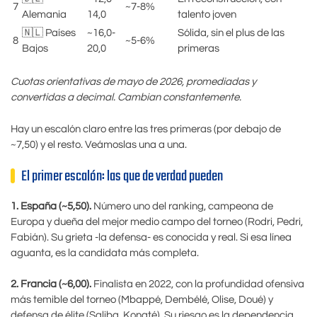
7
~7-8%
Alemania
14,0
talento joven
🇳🇱 Países
~16,0-
Sólida, sin el plus de las
8
~5-6%
Bajos
20,0
primeras
Cuotas orientativas de mayo de 2026, promediadas y
convertidas a decimal. Cambian constantemente.
Hay un escalón claro entre las tres primeras (por debajo de
~7,50) y el resto. Veámoslas una a una.
El primer escalón: las que de verdad pueden
1. España (~5,50).
Número uno del ranking, campeona de
Europa y dueña del mejor medio campo del torneo (Rodri, Pedri,
Fabián). Su grieta -la defensa- es conocida y real. Si esa línea
aguanta, es la candidata más completa.
2. Francia (~6,00).
Finalista en 2022, con la profundidad ofensiva
más temible del torneo (Mbappé, Dembélé, Olise, Doué) y
defensa de élite (Saliba, Konaté). Su riesgo es la dependencia