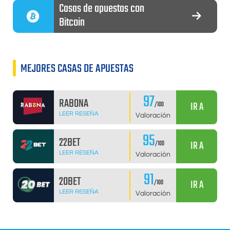
Casas de apuestas con
Bitcoin
MEJORES CASAS DE APUESTAS
97
RABONA
IR A
/100
LEER RESEÑA
Valoración
95
22BET
IR A
/100
LEER RESEÑA
Valoración
91
20BET
IR A
/100
LEER RESEÑA
Valoración