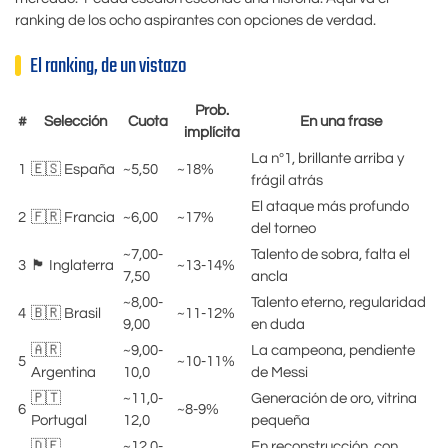
ranking de los ocho aspirantes con opciones de verdad.
El ranking, de un vistazo
Prob.
#
Selección
Cuota
En una frase
implícita
La nº1, brillante arriba y
1
🇪🇸 España
~5,50
~18%
frágil atrás
El ataque más profundo
2
🇫🇷 Francia
~6,00
~17%
del torneo
~7,00-
Talento de sobra, falta el
3
🏴󠁧󠁢󠁥󠁮󠁧󠁿 Inglaterra
~13-14%
7,50
ancla
~8,00-
Talento eterno, regularidad
4
🇧🇷 Brasil
~11-12%
9,00
en duda
🇦🇷
~9,00-
La campeona, pendiente
5
~10-11%
Argentina
10,0
de Messi
🇵🇹
~11,0-
Generación de oro, vitrina
6
~8-9%
Portugal
12,0
pequeña
🇩🇪
~12,0-
En reconstrucción, con