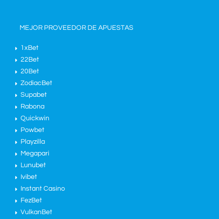
MEJOR PROVEEDOR DE APUESTAS
1xBet
22Bet
20Bet
ZodiacBet
Supabet
Rabona
Quickwin
Powbet
Playzilla
Megapari
Lunubet
Ivibet
Instant Casino
FezBet
VulkanBet