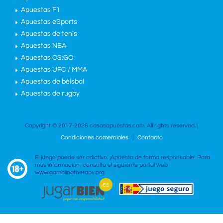
Apuestas F1
Apuestas eSports
Apuestas de tenis
Apuestas NBA
Apuestas CS:GO
Apuestas UFC / MMA
Apuestas de béisbol
Apuestas de rugby
Copyright © 2017-2026 casasapuestas.com. All rights reserved. |
Condiciones comerciales
|
Contacto
El juego puede ser adictivo. ¡Apuesta de forma responsable! Para
más información, consulta el siguiente portal web
www.gamblingtherapy.org