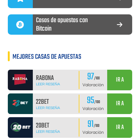
Casas de apuestas con
Bitcoin
MEJORES CASAS DE APUESTAS
97
RABONA
IR A
/100
LEER RESEÑA
Valoración
95
22BET
IR A
/100
LEER RESEÑA
Valoración
91
20BET
IR A
/100
LEER RESEÑA
Valoración