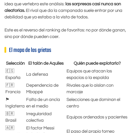
idea que vertebra este análisis:
las sorpresas casi nunca son
aleatorias.
El rival que da la campanada suele entrar por una
debilidad que ya estaba a la vista de todos.
Este es el reverso del ranking de favoritos: no por dónde ganan,
sino por dónde pueden caer.
El mapa de las grietas
Selección
El talón de Aquiles
Quién puede explotarlo?
🇪🇸
Equipos que atacan los
La defensa
España
espacios a la espalda
🇫🇷
Dependencia de
Rivales que lo aíslan con
Francia
Mbappé
marcaje
🏴󠁧󠁢󠁥󠁮󠁧󠁿
Falta de un ancla
Selecciones que dominan el
Inglaterra
en el medio
centro
🇧🇷
Irregularidad
Equipos ordenados y pacientes
Brasil
colectiva
🇦🇷
El factor Messi
El paso del propio torneo