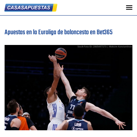
Apuestas en la Euroliga de baloncesto en Bet365