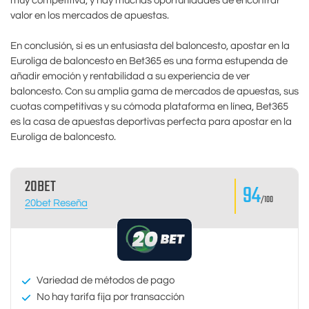
muy competitiva, y hay muchas oportunidades de encontrar
valor en los mercados de apuestas.
En conclusión, si es un entusiasta del baloncesto, apostar en la
Euroliga de baloncesto en Bet365 es una forma estupenda de
añadir emoción y rentabilidad a su experiencia de ver
baloncesto. Con su amplia gama de mercados de apuestas, sus
cuotas competitivas y su cómoda plataforma en línea, Bet365
es la casa de apuestas deportivas perfecta para apostar en la
Euroliga de baloncesto.
20BET
94
/100
20bet Reseña
Variedad de métodos de pago
No hay tarifa fija por transacción