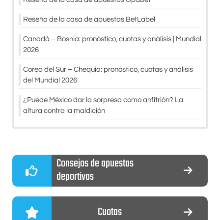
Reseña de la casa de apuestas BetLabel
Canadá – Bosnia: pronóstico, cuotas y análisis | Mundial
2026
Corea del Sur – Chequia: pronóstico, cuotas y análisis
del Mundial 2026
¿Puede México dar la sorpresa como anfitrión? La
altura contra la maldición
Consejos de apuestas
deportivas
Cuotas