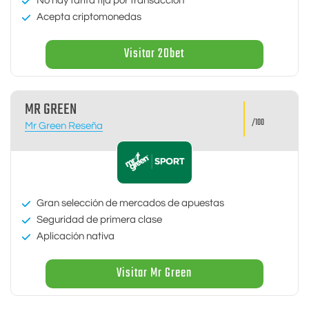
No hay tarifa fija por transacción
Acepta criptomonedas
Visitar 20bet
MR GREEN
/100
Mr Green Reseña
Gran selección de mercados de apuestas
Seguridad de primera clase
Aplicación nativa
Visitar Mr Green