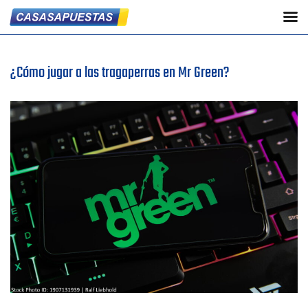
¿Cómo jugar a las tragaperras en Mr Green?