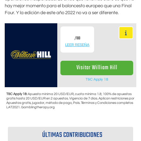
hay mejor momento para el baloncesto europeo que una Final
Four. Y la edición de este año 2022 no va a ser diferente.
/100
LEER RESEÑA
Visitar William Hill
T&C Apply 18
T&C Apply 18:
Apuesta mínima 20 USD/EUR, cuota mínima 1.8; 100% de apuestas
gratis hasta 20 USD/EUR en 2 apuestas. Vigencia de 7 días. Aplican restriciones por
Apuestas gratis, jugador, método de pago, País. Términos y Condiciones completos
LAT2021. Gamblingtherapy.org
ÚLTIMAS CONTRIBUCIONES