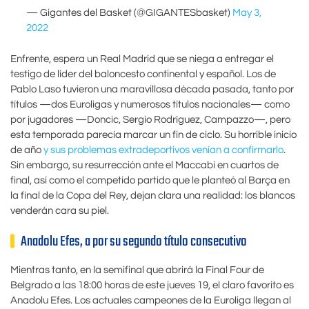
— Gigantes del Basket (@GIGANTESbasket)
May 3,
2022
Enfrente, espera un Real Madrid que se niega a entregar el
testigo de líder del baloncesto continental y español. Los de
Pablo Laso tuvieron una maravillosa década pasada, tanto por
títulos —dos Euroligas y numerosos títulos nacionales— como
por jugadores —Doncic, Sergio Rodríguez, Campazzo—, pero
esta temporada parecía marcar un fin de ciclo. Su horrible inicio
de año
y sus problemas extradeportivos venían a confirmarlo
.
Sin embargo, su resurrección ante el Maccabi en cuartos de
final, así como el competido partido que le planteó al Barça en
la final de la Copa del Rey, dejan clara una realidad: los blancos
venderán cara su piel.
Anadolu Efes, a por su segundo título consecutivo
Mientras tanto, en la semifinal que abrirá la Final Four de
Belgrado a las 18:00 horas de este jueves 19, el claro favorito es
Anadolu Efes. Los actuales campeones de la Euroliga llegan al