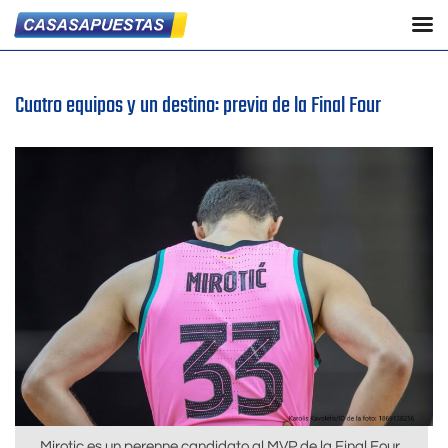
Cuatro equipos y un destino: previa de la Final Four
Mirotic es un perenne candidato al MVP de la Final Four.