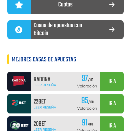
Cuotas
Casas de apuestas con
Bitcoin
MEJORES CASAS DE APUESTAS
97
RABONA
IR A
/100
LEER RESEÑA
Valoración
95
22BET
IR A
/100
LEER RESEÑA
Valoración
91
20BET
IR A
/100
LEER RESEÑA
Valoración