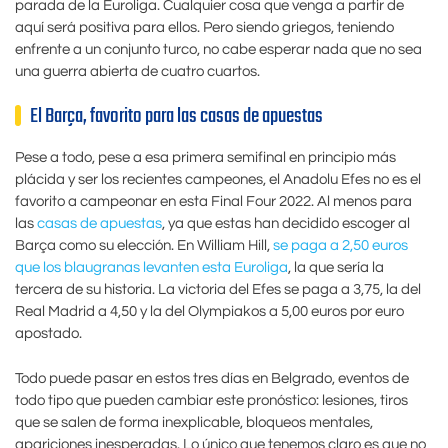
parada de la Euroliga. Cualquier cosa que venga a partir de
aquí será positiva para ellos. Pero siendo griegos, teniendo
enfrente a un conjunto turco, no cabe esperar nada que no sea
una guerra abierta de cuatro cuartos.
El Barça, favorito para las casas de apuestas
Pese a todo, pese a esa primera semifinal en principio más
plácida y ser los recientes campeones, el Anadolu Efes no es el
favorito a campeonar en esta Final Four 2022. Al menos para
las
casas de apuestas
, ya que estas han decidido escoger al
Barça como su elección. En William Hill,
se paga a 2,50 euros
que los blaugranas levanten esta Euroliga
, la que sería la
tercera de su historia. La victoria del Efes se paga a 3,75, la del
Real Madrid a 4,50 y la del Olympiakos a 5,00 euros por euro
apostado.
Todo puede pasar en estos tres días en Belgrado, eventos de
todo tipo que pueden cambiar este pronóstico: lesiones, tiros
que se salen de forma inexplicable, bloqueos mentales,
apariciones inesperadas. Lo único que tenemos claro es que no