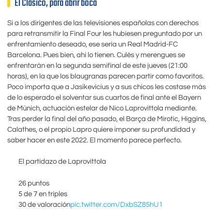
El Clásico, para abrir boca
Si a los dirigentes de las televisiones españolas con derechos
para retransmitir la Final Four les hubiesen preguntado por un
enfrentamiento deseado, ese sería un Real Madrid-FC
Barcelona. Pues bien, ahí lo tienen. Culés y merengues se
enfrentarán en la segunda semifinal de este jueves (21:00
horas), en la que los blaugranas parecen partir como favoritos.
Poco importa que a Jasikevicius y a sus chicos les costase más
de lo esperado el solventar sus cuartos de final ante el Bayern
de Múnich, actuación estelar de Nico Laprovittola mediante.
Tras perder la final del año pasado, el Barça de Mirotic, Higgins,
Calathes, o el propio Lapro quiere imponer su profundidad y
saber hacer en este 2022. El momento parece perfecto.
El partidazo de Laprovittola
26 puntos
5 de 7 en triples
30 de valoración
pic.twitter.com/DxbSZ85hU1