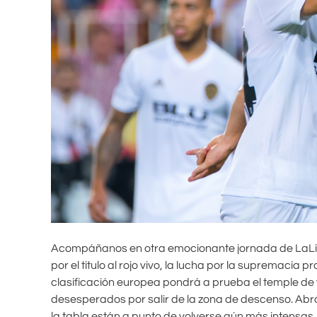
Acompáñanos en otra emocionante jornada de LaLiga E
por el título al rojo vivo, la lucha por la supremacía 
clasificación europea pondrá a prueba el temple de 
desesperados por salir de la zona de descenso. Abró
la tabla están a punto de volverse aún más intensas.