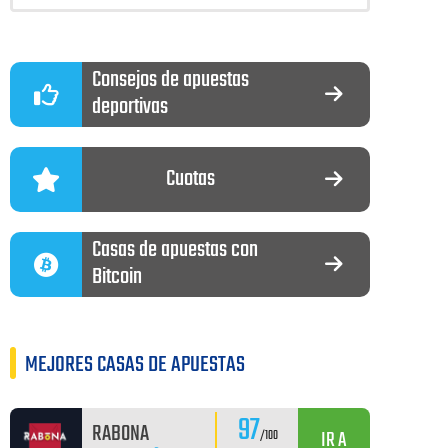
Consejos de apuestas
deportivas
Cuotas
Casas de apuestas con
Bitcoin
MEJORES CASAS DE APUESTAS
97
RABONA
IR A
/100