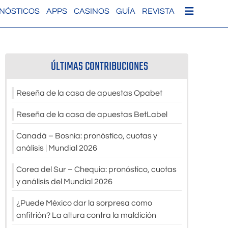
NÓSTICOS
APPS
CASINOS
GUÍA
REVISTA
ÚLTIMAS CONTRIBUCIONES
Reseña de la casa de apuestas Opabet
Reseña de la casa de apuestas BetLabel
Canadá – Bosnia: pronóstico, cuotas y
análisis | Mundial 2026
Corea del Sur – Chequia: pronóstico, cuotas
y análisis del Mundial 2026
¿Puede México dar la sorpresa como
anfitrión? La altura contra la maldición