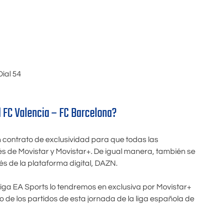
Dial 54
l FC Valencia – FC Barcelona?
contrato de exclusividad para que todas las
vés de Movistar y Movistar+. De igual manera, también se
s de la plataforma digital, DAZN.
iga EA Sports lo tendremos en exclusiva por Movistar+
sto de los partidos de esta jornada de la liga española de