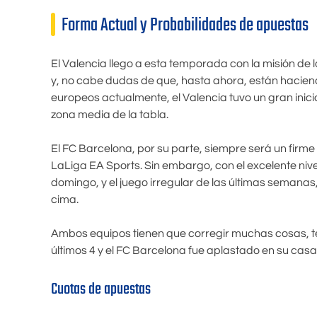
Forma Actual y Probabilidades de apuestas
El Valencia llego a esta temporada con la misión d
y, no cabe dudas de que, hasta ahora, están haciend
europeos actualmente, el Valencia tuvo un gran inic
zona media de la tabla.
El FC Barcelona, por su parte, siempre será un firm
LaLiga EA Sports. Sin embargo, con el excelente nivel
domingo, y el juego irregular de las últimas semanas
cima.
Ambos equipos tienen que corregir muchas cosas, te
últimos 4 y el FC Barcelona fue aplastado en su casa 
Cuotas de apuestas