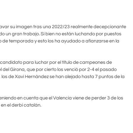
e lavar su imagen tras una 2022/23 realmente decepcionante
o un gran trabajo. Si bien no están luchando por puestos
io de temporada y esto los ha ayudado a afianzarse en la
e candidato para luchar por el título de campeones de
 del Girona, que por cierto los venció por 2-4 el pasado
, los de Xavi Hernández se han alejado hasta 7 puntos de la
niendo en cuenta que el Valencia viene de perder 3 de los
en el derbi catalán.