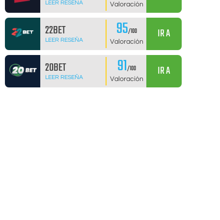
LEER RESEÑA
Valoración
95
22BET
IR A
/100
LEER RESEÑA
Valoración
91
20BET
IR A
/100
LEER RESEÑA
Valoración