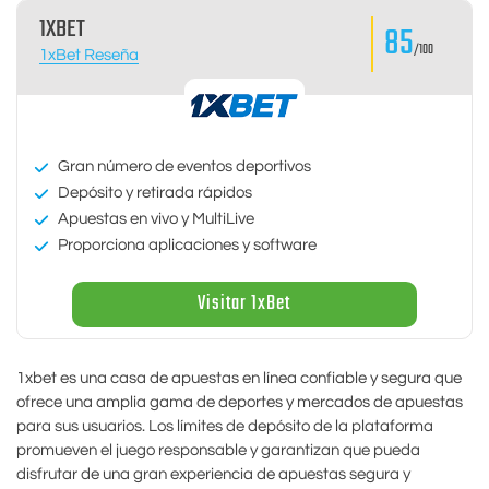
1XBET
85
/100
1xBet Reseña
Gran número de eventos deportivos
Depósito y retirada rápidos
Apuestas en vivo y MultiLive
Proporciona aplicaciones y software
Visitar 1xBet
1xbet es una casa de apuestas en línea confiable y segura que
ofrece una amplia gama de deportes y mercados de apuestas
para sus usuarios. Los límites de depósito de la plataforma
promueven el juego responsable y garantizan que pueda
disfrutar de una gran experiencia de apuestas segura y