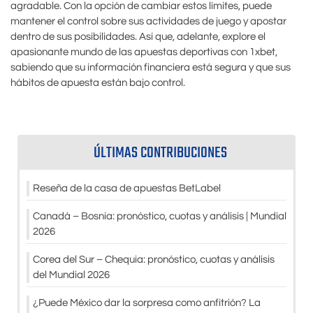
agradable. Con la opción de cambiar estos límites, puede
mantener el control sobre sus actividades de juego y apostar
dentro de sus posibilidades. Así que, adelante, explore el
apasionante mundo de las apuestas deportivas con 1xbet,
sabiendo que su información financiera está segura y que sus
hábitos de apuesta están bajo control.
ÚLTIMAS CONTRIBUCIONES
Reseña de la casa de apuestas BetLabel
Canadá – Bosnia: pronóstico, cuotas y análisis | Mundial
2026
Corea del Sur – Chequia: pronóstico, cuotas y análisis
del Mundial 2026
¿Puede México dar la sorpresa como anfitrión? La