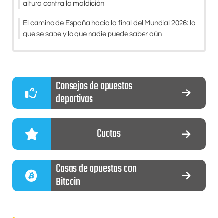
altura contra la maldición
El camino de España hacia la final del Mundial 2026: lo
que se sabe y lo que nadie puede saber aún
Consejos de apuestas
deportivas
Cuotas
Casas de apuestas con
Bitcoin