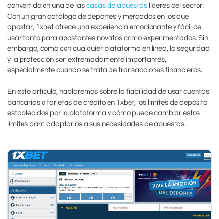
convertido en una de las
casas de apuestas
líderes del sector.
Con un gran catálogo de deportes y mercados en los que
apostar, 1xbet ofrece una experiencia emocionante y fácil de
usar tanto para apostantes novatos como experimentados. Sin
embargo, como con cualquier plataforma en línea, la seguridad
y la protección son extremadamente importantes,
especialmente cuando se trata de transacciones financieras.
En este artículo, hablaremos sobre la fiabilidad de usar cuentas
bancarias o tarjetas de crédito en 1xbet, los límites de depósito
establecidos por la plataforma y cómo puede cambiar estos
límites para adaptarlos a sus necesidades de apuestas.