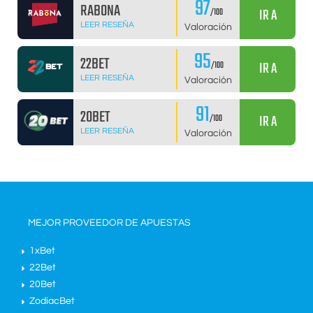
97
RABONA
IR A
/100
LEER RESEÑA
Valoración
95
22BET
IR A
/100
LEER RESEÑA
Valoración
91
20BET
IR A
/100
LEER RESEÑA
Valoración
MEJOR PROVEEDOR DE APUESTAS
1xBet
22Bet
20Bet
ZodiacBet