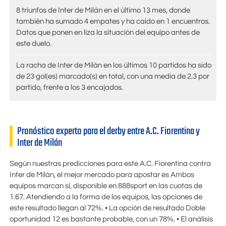
8 triunfos de Inter de Milán en el último 13 mes, donde
también ha sumado 4 empates y ha caído en 1 encuentros.
Datos que ponen en liza la situación del equipo antes de
este duelo.
La racha de Inter de Milán en los últimos 10 partidos ha sido
de 23 gol(es) marcado(s) en total, con una media de 2.3 por
partido, frente a los 3 encajados.
Pronóstico experto para el derby entre A.C. Fiorentina y
Inter de Milán
Según nuestras predicciones para este A.C. Fiorentina contra
Inter de Milán, el mejor mercado para apostar es Ambos
equipos marcan sí, disponible en
888sport
en las cuotas de
1.67
. Atendiendo a la forma de los equipos, las opciones de
este resultado llegan al 72%. • La opción de resultado Doble
oportunidad 12 es bastante probable, con un 78%. • El análisis