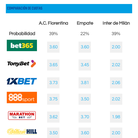
COMPARACIÓN DE CUOTAS
A.C. Fiorentina
Empate
Inter de Milán
Probabilidad
39%
22%
39%
3.60
3.60
2.00
3.65
3.45
2.02
3.73
3.81
2.06
3.75
3.50
2.02
3.62
3.70
1.98
3.50
3.60
2.00