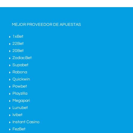
MEJOR PROVEEDOR DE APUESTAS
1xBet
22Bet
20Bet
ZodiacBet
Supabet
Rabona
Quickwin
Powbet
Playzilla
Megapari
Lunubet
Ivibet
Instant Casino
FezBet