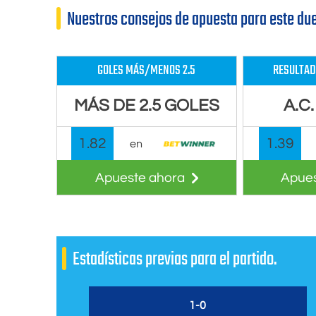
Nuestros consejos de apuesta para este due
GOLES MÁS/MENOS 2.5
RESULTAD
MÁS DE 2.5 GOLES
A.C
1.82
1.39
en
Apueste ahora
Apues
Estadísticas previas para el partido.
1-0