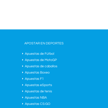
APOSTAR EN DEPORTES
Apuestas de Fútbol
Apuestas de MotoGP
Apuestas de caballos
Apuestas Boxeo
Apuestas F1
Apuestas eSports
Apuestas de tenis
Apuestas NBA
Apuestas CS:GO