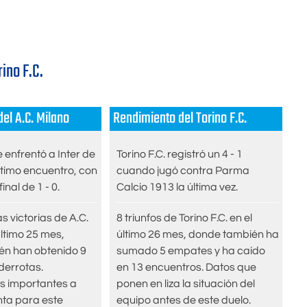
rino F.C.
el A.C. Milano
Rendimiento del Torino F.C.
e enfrentó a Inter de
Torino F.C. registró un 4 - 1
ltimo encuentro, con
cuando jugó contra Parma
inal de 1 - 0.
Calcio 1913 la última vez.
as victorias de A.C.
8 triunfos de Torino F.C. en el
último 25 mes,
último 26 mes, donde también ha
én han obtenido 9
sumado 5 empates y ha caído
derrotas.
en 13 encuentros. Datos que
s importantes a
ponen en liza la situación del
nta para este
equipo antes de este duelo.