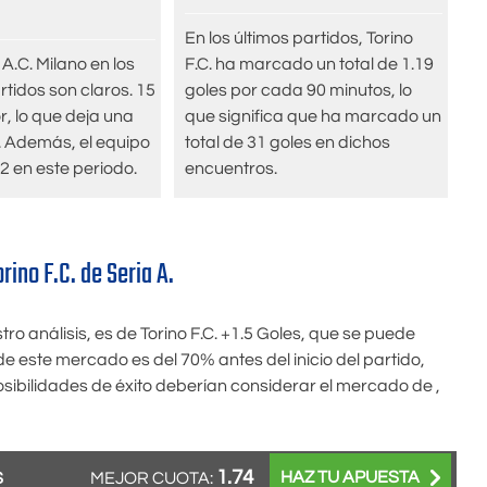
En los últimos partidos, Torino
A.C. Milano en los
F.C. ha marcado un total de 1.19
rtidos son claros. 15
goles por cada 90 minutos, lo
or, lo que deja una
que significa que ha marcado un
. Además, el equipo
total de 31 goles en dichos
2 en este periodo.
encuentros.
rino F.C. de Seria A.
o análisis, es de Torino F.C. +1.5 Goles, que se puede
de este mercado es del 70% antes del inicio del partido,
ibilidades de éxito deberían considerar el mercado de ,
1.74
HAZ TU APUESTA
S
MEJOR CUOTA: