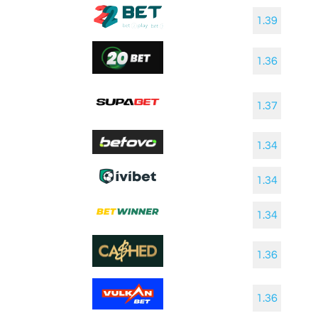
1.39
1.36
1.37
1.34
1.34
1.34
1.36
1.36