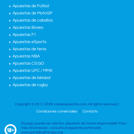
Apuestas de Fútbol
Apuestas de MotoGP
Apuestas de caballos
Apuestas Boxeo
Apuestas F1
Apuestas eSports
Apuestas de tenis
Apuestas NBA
Apuestas CS:GO
Apuestas UFC / MMA
Apuestas de béisbol
Apuestas de rugby
Copyright © 2017-2026 casasapuestas.com. All rights reserved. |
Condiciones comerciales
|
Contacto
El juego puede ser adictivo. ¡Apuesta de forma responsable! Para
más información, consulta el siguiente portal web
www.gamblingtherapy.org