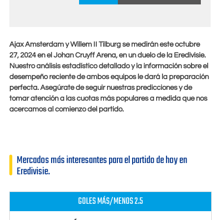
Ajax Amsterdam y Willem II Tilburg se medirán este
octubre
27, 2024
en el Johan Cruyff Arena, en un duelo de la Eredivisie.
Nuestro análisis estadístico detallado y la información sobre el
desempeño reciente de ambos equipos le dará la preparación
perfecta. Asegúrate de seguir nuestras predicciones y de
tomar atención a las cuotas más populares a medida que nos
acercamos al comienzo del partido.
Mercados más interesantes para el partido de hoy en
Eredivisie.
GOLES MÁS/MENOS 2.5