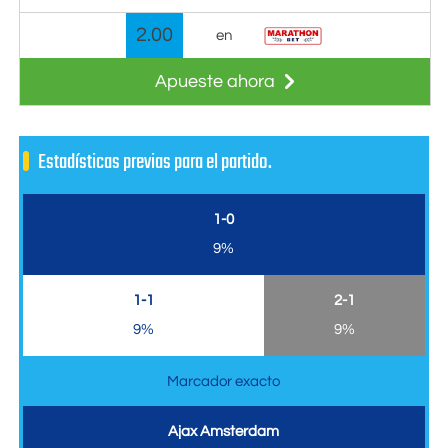
2.00
en
Apueste ahora
Estadísticas previas para el partido.
1-0
9%
1-1
2-1
9%
9%
Marcador exacto
Ajax Amsterdam