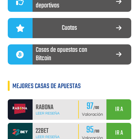
deportivas
Cuotas
Casas de apuestas con
Bitcoin
MEJORES CASAS DE APUESTAS
97
RABONA
IR A
/100
LEER RESEÑA
Valoración
95
22BET
IR A
/100
LEER RESEÑA
Valoración