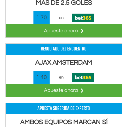
MÁS DE 2.5 GOLES
1.70
en
Apueste ahora
RESULTADO DEL ENCUENTRO
AJAX AMSTERDAM
1.40
en
Apueste ahora
APUESTA SUGERIDA DE EXPERTO
AMBOS EQUIPOS MARCAN SÍ