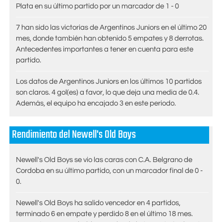
Plata en su último partido por un marcador de 1 - 0
7 han sido las victorias de Argentinos Juniors en el último 20
mes, donde también han obtenido 5 empates y 8 derrotas.
Antecedentes importantes a tener en cuenta para este
partido.
Los datos de Argentinos Juniors en los últimos 10 partidos
son claros. 4 gol(es) a favor, lo que deja una media de 0.4.
Además, el equipo ha encajado 3 en este periodo.
Rendimiento del Newell's Old Boys
Newell's Old Boys se vio las caras con C.A. Belgrano de
Cordoba en su último partido, con un marcador final de 0 -
0.
Newell's Old Boys ha salido vencedor en 4 partidos,
terminado 6 en empate y perdido 8 en el último 18 mes.