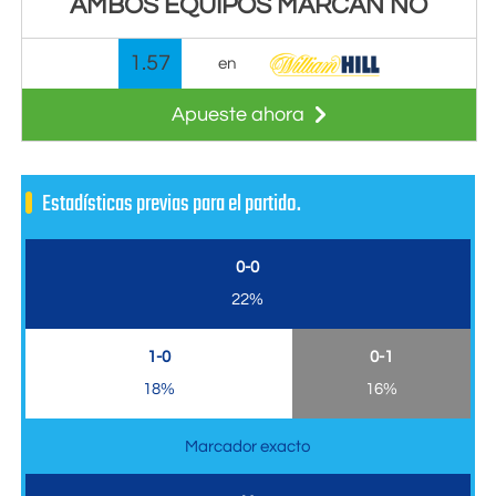
AMBOS EQUIPOS MARCAN NO
1.57
en
Apueste ahora
Estadísticas previas para el partido.
0-0
22%
1-0
0-1
18%
16%
Marcador exacto