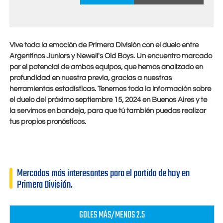
Vive toda la emoción de Primera División con el duelo entre
Argentinos Juniors y Newell's Old Boys. Un encuentro marcado
por el potencial de ambos equipos, que hemos analizado en
profundidad en nuestra previa, gracias a nuestras
herramientas estadísticas. Tenemos toda la información sobre
el duelo del próximo
septiembre 15, 2024
en Buenos Aires y te
la servimos en bandeja, para que tú también puedas realizar
tus propios pronósticos.
Mercados más interesantes para el partido de hoy en
Primera División.
GOLES MÁS/MENOS 2.5