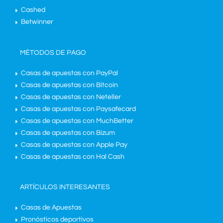
Cashed
Betwinner
MÉTODOS DE PAGO
Casas de apuestas con PayPal
Casas de apuestas con Bitcoin
Casas de apuestas con Neteller
Casas de apuestas con Paysafecard
Casas de apuestas con MuchBetter
Casas de apuestas con Bizum
Casas de apuestas con Apple Pay
Casas de apuestas con Hal Cash
ARTÍCULOS INTERESANTES
Casas de Apuestas
Pronósticos deportivos