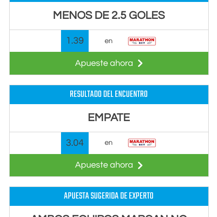
MENOS DE 2.5 GOLES
1.39
en
Apueste ahora
RESULTADO DEL ENCUENTRO
EMPATE
3.04
en
Apueste ahora
APUESTA SUGERIDA DE EXPERTO