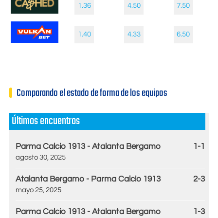
1.36
4.50
7.50
1.40
4.33
6.50
Comparando el estado de forma de los equipos
Últimos encuentros
Parma Calcio 1913 - Atalanta Bergamo
1-1
agosto 30, 2025
Atalanta Bergamo - Parma Calcio 1913
2-3
mayo 25, 2025
Parma Calcio 1913 - Atalanta Bergamo
1-3