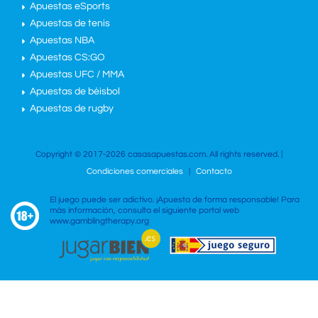
Apuestas eSports
Apuestas de tenis
Apuestas NBA
Apuestas CS:GO
Apuestas UFC / MMA
Apuestas de béisbol
Apuestas de rugby
Copyright © 2017-2026 casasapuestas.com. All rights reserved. |
Condiciones comerciales
|
Contacto
El juego puede ser adictivo. ¡Apuesta de forma responsable! Para
más información, consulta el siguiente portal web
www.gamblingtherapy.org