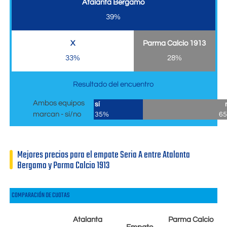
Atalanta Bergamo
39%
X
Parma Calcio 1913
33%
28%
Resultado del encuentro
Ambos equipos
sí
marcan - sí/no
35%
6
Mejores precios para el empate Seria A entre Atalanta
Bergamo y Parma Calcio 1913
COMPARACIÓN DE CUOTAS
Atalanta
Parma Calcio