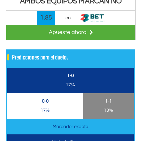
AMBOS EQUIPOS MARCAN NO
1.85
en
Apueste ahora
Predicciones para el duelo.
1-0
17%
0-0
1-1
17%
13%
Marcador exacto