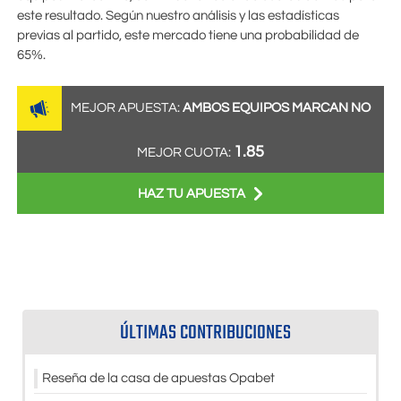
este resultado. Según nuestro análisis y las estadísticas
previas al partido, este mercado tiene una probabilidad de
65%.
MEJOR APUESTA:
AMBOS EQUIPOS MARCAN NO
1.85
MEJOR CUOTA:
HAZ TU APUESTA
ÚLTIMAS CONTRIBUCIONES
Reseña de la casa de apuestas Opabet