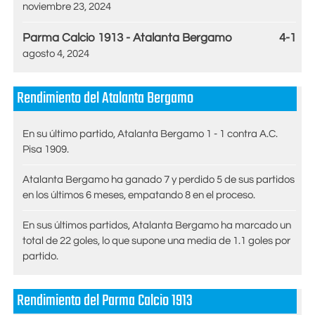
noviembre 23, 2024
Parma Calcio 1913 - Atalanta Bergamo
4-1
agosto 4, 2024
Rendimiento del Atalanta Bergamo
En su último partido, Atalanta Bergamo 1 - 1 contra A.C.
Pisa 1909.
Atalanta Bergamo ha ganado 7 y perdido 5 de sus partidos
en los últimos 6 meses, empatando 8 en el proceso.
En sus últimos partidos, Atalanta Bergamo ha marcado un
total de 22 goles, lo que supone una media de 1.1 goles por
partido.
Rendimiento del Parma Calcio 1913