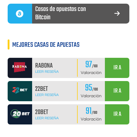
Casas de apuestas con
Bitcoin
MEJORES CASAS DE APUESTAS
97
RABONA
IR A
/100
LEER RESEÑA
Valoración
95
22BET
IR A
/100
LEER RESEÑA
Valoración
91
20BET
IR A
/100
LEER RESEÑA
Valoración