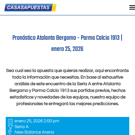
Pronóstico Atalanta Bergamo - Parma Calcio 1913 |
enero 25, 2026
Sea cual sea la apuesta que quieras realizar, aquí encontrarás
toda la información que necesitas. En base al exhaustive
análisis de este encuentro de la Seria A entre Atalanta
Bergamo y Parma Calcio 1913 sus partidos previos, hechos
estadísticos y novedades de los equipos, nuestro equipo de
profesionales te entregará las mejores predicciones.
enero 25, 2026 2:00 pm
Seria A
New Balance Arena