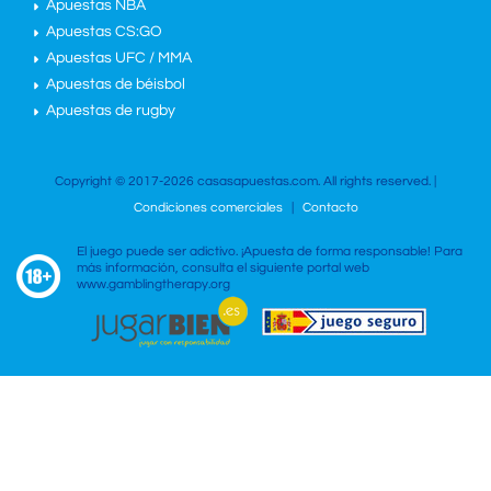
Apuestas NBA
Apuestas CS:GO
Apuestas UFC / MMA
Apuestas de béisbol
Apuestas de rugby
Copyright © 2017-2026 casasapuestas.com. All rights reserved. |
Condiciones comerciales
|
Contacto
El juego puede ser adictivo. ¡Apuesta de forma responsable! Para
más información, consulta el siguiente portal web
www.gamblingtherapy.org