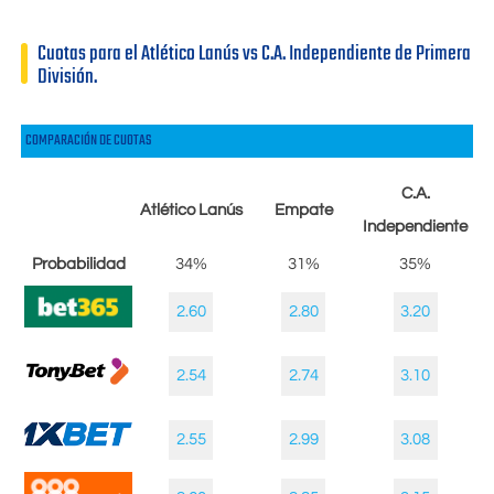
Cuotas para el Atlético Lanús vs C.A. Independiente de Primera
División.
COMPARACIÓN DE CUOTAS
C.A.
Atlético Lanús
Empate
Independiente
Probabilidad
34%
31%
35%
2.60
2.80
3.20
2.54
2.74
3.10
2.55
2.99
3.08