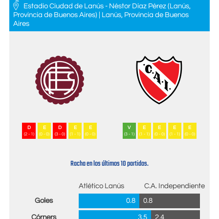
Estadio Ciudad de Lanús - Néstor Díaz Pérez (Lanús,
Provincia de Buenos Aires) | Lanús, Provincia de Buenos
Aires
D
E
D
E
E
V
E
E
E
E
(2 - 1)
(0 - 0)
(3 - 0)
(1 - 1)
(0 - 0)
(3 - 1)
(1 - 1)
(0 - 0)
(1 - 1)
(0 - 0)
Racha en los últimos 10 partidos.
Atlético Lanús
C.A. Independiente
Goles
0.8
0.8
Córners
3.5
2.4