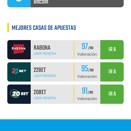
Bitcoin
MEJORES CASAS DE APUESTAS
97
RABONA
IR A
/100
LEER RESEÑA
Valoración
95
22BET
IR A
/100
LEER RESEÑA
Valoración
91
20BET
IR A
/100
LEER RESEÑA
Valoración