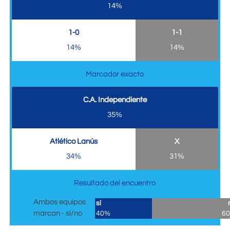
14%
1-0
1-1
14%
14%
Marcador exacto
C.A. Independiente
35%
Atlético Lanús
X
34%
31%
Resultado del encuentro
Ambos equipos
sí
marcan - sí/no
40%
6