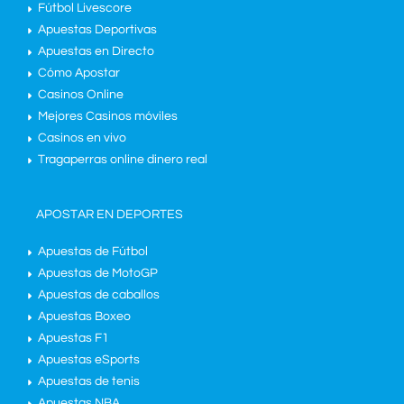
Fútbol Livescore
Apuestas Deportivas
Apuestas en Directo
Cómo Apostar
Casinos Online
Mejores Casinos móviles
Casinos en vivo
Tragaperras online dinero real
APOSTAR EN DEPORTES
Apuestas de Fútbol
Apuestas de MotoGP
Apuestas de caballos
Apuestas Boxeo
Apuestas F1
Apuestas eSports
Apuestas de tenis
Apuestas NBA