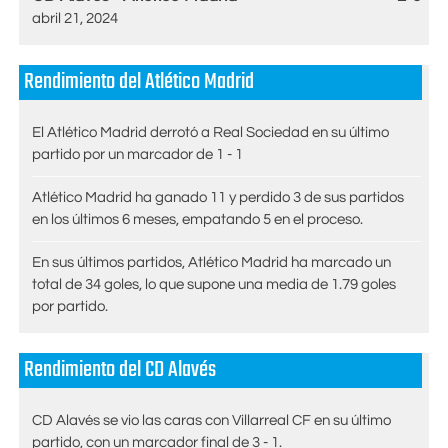
abril 21, 2024
Rendimiento del Atlético Madrid
El Atlético Madrid derrotó a Real Sociedad en su último
partido por un marcador de 1 - 1
Atlético Madrid ha ganado 11 y perdido 3 de sus partidos
en los últimos 6 meses, empatando 5 en el proceso.
En sus últimos partidos, Atlético Madrid ha marcado un
total de 34 goles, lo que supone una media de 1.79 goles
por partido.
Rendimiento del CD Alavés
CD Alavés se vio las caras con Villarreal CF en su último
partido, con un marcador final de 3 - 1.