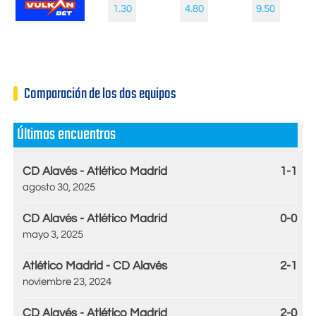
1.30
4.80
9.50
Comparación de los dos equipos
Últimos encuentros
CD Alavés - Atlético Madrid
1-1
agosto 30, 2025
CD Alavés - Atlético Madrid
0-0
mayo 3, 2025
Atlético Madrid - CD Alavés
2-1
noviembre 23, 2024
CD Alavés - Atlético Madrid
2-0