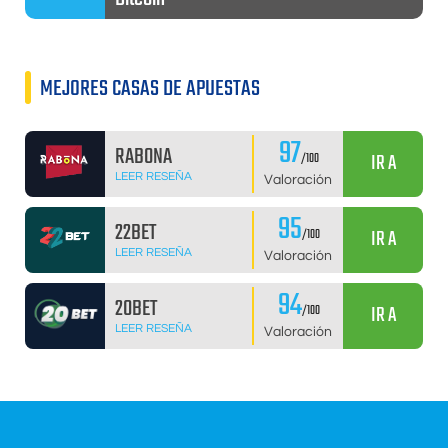
MEJORES CASAS DE APUESTAS
97
RABONA
IR A
/100
LEER RESEÑA
Valoración
95
22BET
IR A
/100
LEER RESEÑA
Valoración
94
20BET
IR A
/100
LEER RESEÑA
Valoración