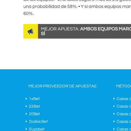
una probabilidad de 58%. • Y si ambos equipos ma
60%.
MEJOR APUESTA:
AMBOS EQUIPOS MAR
SÍ
MEJOR PROVEEDOR DE APUESTAS
MÉTOD
1xBet
Casas d
22Bet
Casas d
20Bet
Casas d
ZodiacBet
Casas d
Supabet
Casas 