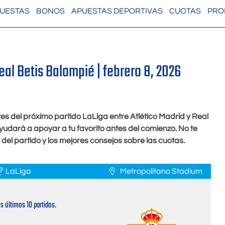
PUESTAS
BONOS
APUESTAS DEPORTIVAS
CUOTAS
PRO
eal Betis Balompié |
febrero 8, 2026
tes del próximo partido LaLiga entre Atlético Madrid y Real
ayudará a apoyar a tu favorito antes del comienzo. No te
el partido y los mejores consejos sobre las cuotas.
LaLiga
Metropolitano Stadium
s últimos 10 partidos.