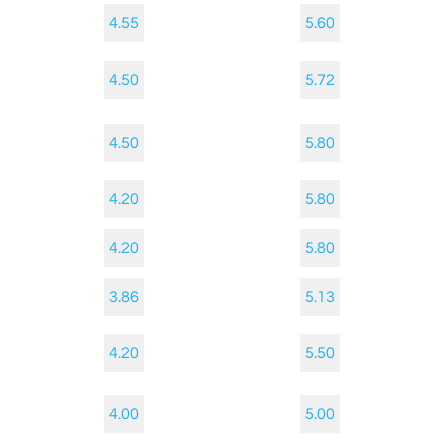
4.55
5.60
4.50
5.72
4.50
5.80
4.20
5.80
4.20
5.80
3.86
5.13
4.20
5.50
4.00
5.00