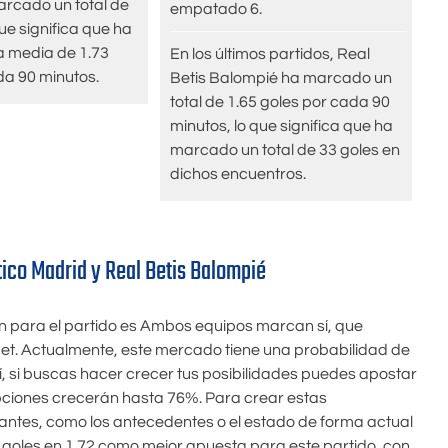
rcado un total de
empatado 6.
que significa que ha
 media de 1.73
En los últimos partidos, Real
da 90 minutos.
Betis Balompié ha marcado un
total de 1.65 goles por cada 90
minutos, lo que significa que ha
marcado un total de 33 goles en
dichos encuentros.
tico Madrid y Real Betis Balompié
ón para el partido es Ambos equipos marcan sí, que
et
. Actualmente, este mercado tiene una probabilidad de
í, si buscas hacer crecer tus posibilidades puedes apostar
pciones crecerán hasta 76%. Para crear estas
antes, como los antecedentes o el estado de forma actual
s goles en
1.72
como mejor apuesta para este partido, con