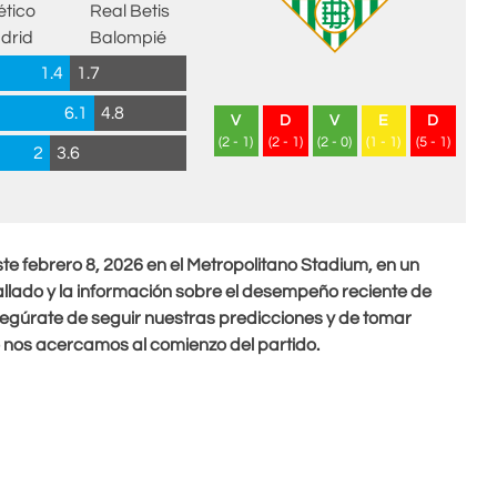
ético
Real Betis
drid
Balompié
1.4
1.7
6.1
4.8
V
D
V
E
D
(2 - 1)
(2 - 1)
(2 - 0)
(1 - 1)
(5 - 1)
2
3.6
ste
febrero 8, 2026
en el Metropolitano Stadium, en un
tallado y la información sobre el desempeño reciente de
egúrate de seguir nuestras predicciones y de tomar
 nos acercamos al comienzo del partido.