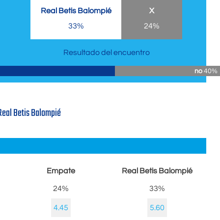
Real Betis Balompié
X
33%
24%
Resultado del encuentro
no
40%
Real Betis Balompié
Empate
Real Betis Balompié
24%
33%
4.45
5.60