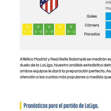
Atl
Ma
Goles
Córners
E
V
V
E
V
(0 - 0)
(3 - 0)
(1 - 0)
(1 - 1)
(0 - 3)
Paradas
Atlético Madrid y Real Betis Balompié se medirán e
duelo de la LaLiga. Nuestro análisis estadístico de
ambos equipos le dará la preparación perfecta. As
atención a las cuotas más populares a medida que
Pronósticos para el partido de LaLiga.