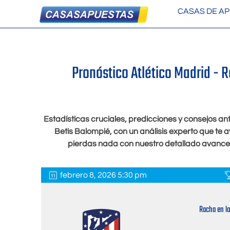
CASAS DE A
Pronóstico Atlético Madrid - R
Estadísticas cruciales, predicciones y consejos an
Betis Balompié, con un análisis experto que te 
pierdas nada con nuestro detallado avance d
febrero 8, 2026 5:30 pm
Racha en lo