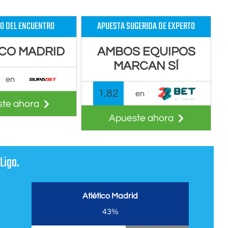
O DEL ENCUENTRO
APUESTA SUGERIDA DE EXPERTO
ICO MADRID
AMBOS EQUIPOS
MARCAN SÍ
en
1.82
en
te ahora
Apueste ahora
Liga.
Atlético Madrid
43%