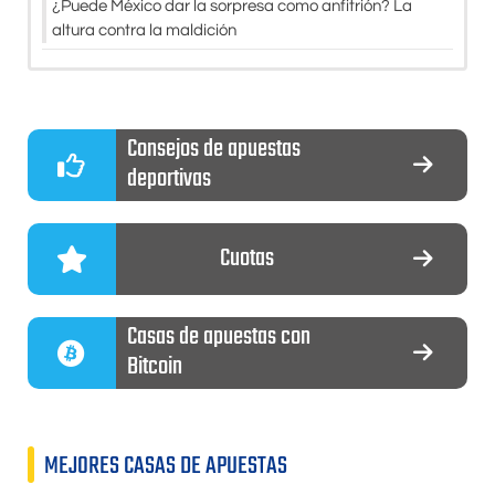
¿Puede México dar la sorpresa como anfitrión? La
altura contra la maldición
Consejos de apuestas
deportivas
Cuotas
Casas de apuestas con
Bitcoin
MEJORES CASAS DE APUESTAS