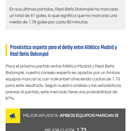
En sus últimos partidos, Real Betis Balompié ha marcado
un total de 41 goles, lo que significa que ha marcado una
media de 1.78 goles por cada 90 minutos.
Pronóstico experto para el derby entre Atlético Madrid y
Real Betis Balompié
Para el próximo partido entre Atlético Madrid y Real Betis
Balompié, nuestro consejo experto es apostar por un Ambos
equipos marcan sí, con
Vulkanbet
ofreciendo cuotas de
1.73
para este resultado. Según nuestro análisis y las estadísticas
previas al partido, este mercado tiene una probabilidad de
67%.
MEJOR APUESTA:
AMBOS EQUIPOS MARCAN SÍ
1.73
MEJOR CUOTA: