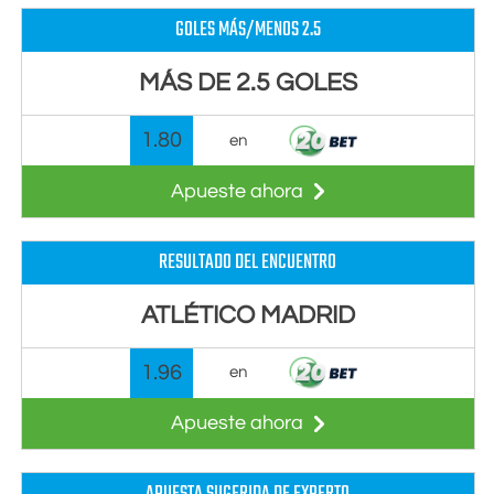
GOLES MÁS/MENOS 2.5
MÁS DE 2.5 GOLES
1.80
en
Apueste ahora
RESULTADO DEL ENCUENTRO
ATLÉTICO MADRID
1.96
en
Apueste ahora