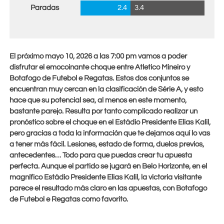
Paradas
2.4
3.4
El próximo
mayo 10, 2026
a las
7:00 pm
vamos a poder
disfrutar el emocoinante choque entre Atletico Mineiro y
Botafogo de Futebol e Regatas. Estos dos conjuntos se
encuentran muy cercan en la clasificación de Série A, y esto
hace que su potencial sea, al menos en este momento,
bastante parejo. Resulta por tanto complicado realizar un
pronóstico sobre el choque en el Estádio Presidente Elias Kalil,
pero gracias a toda la información que te dejamos aquí lo vas
a tener más fácil. Lesiones, estado de forma, duelos previos,
antecedentes… Todo para que puedas crear tu apuesta
perfecta. Aunque el partido se jugará en Belo Horizonte, en el
magnífico Estádio Presidente Elias Kalil, la victoria visitante
parece el resultado más claro en las apuestas, con Botafogo
de Futebol e Regatas como favorito.