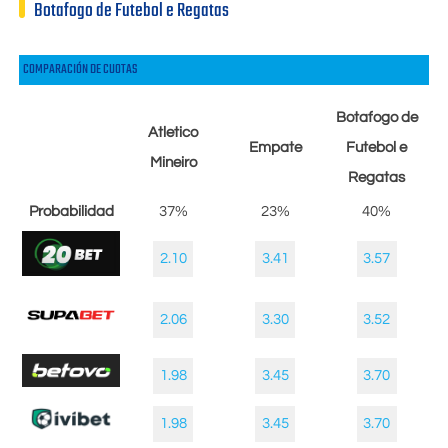
Botafogo de Futebol e Regatas
COMPARACIÓN DE CUOTAS
Botafogo de
Atletico
Empate
Futebol e
Mineiro
Regatas
Probabilidad
37%
23%
40%
2.10
3.41
3.57
2.06
3.30
3.52
1.98
3.45
3.70
1.98
3.45
3.70