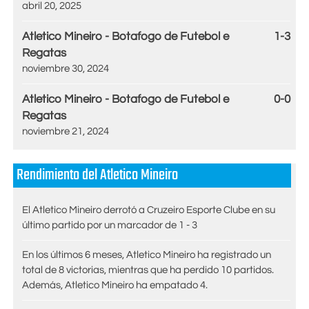
abril 20, 2025
Atletico Mineiro - Botafogo de Futebol e
1-3
Regatas
noviembre 30, 2024
Atletico Mineiro - Botafogo de Futebol e
0-0
Regatas
noviembre 21, 2024
Rendimiento del Atletico Mineiro
El Atletico Mineiro derrotó a Cruzeiro Esporte Clube en su
último partido por un marcador de 1 - 3
En los últimos 6 meses, Atletico Mineiro ha registrado un
total de 8 victorias, mientras que ha perdido 10 partidos.
Además, Atletico Mineiro ha empatado 4.