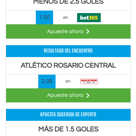
MENOS DE 2.5 GOLES
1.50
en
Apueste ahora
RESULTADO DEL ENCUENTRO
ATLÉTICO ROSARIO CENTRAL
2.08
en
Apueste ahora
APUESTA SUGERIDA DE EXPERTO
MÁS DE 1.5 GOLES