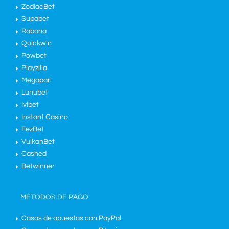
ZodiacBet
Supabet
Rabona
Quickwin
Powbet
Playzilla
Megapari
Lunubet
Ivibet
Instant Casino
FezBet
VulkanBet
Cashed
Betwinner
MÉTODOS DE PAGO
Casas de apuestas con PayPal