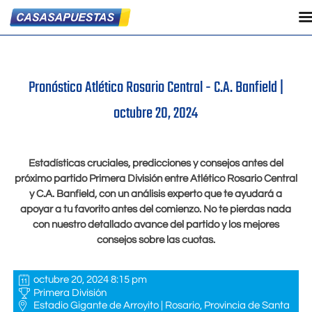
Pronóstico Atlético Rosario Central - C.A. Banfield |
octubre 20, 2024
Estadísticas cruciales, predicciones y consejos antes del
próximo partido Primera División entre Atlético Rosario Central
y C.A. Banfield, con un análisis experto que te ayudará a
apoyar a tu favorito antes del comienzo. No te pierdas nada
con nuestro detallado avance del partido y los mejores
consejos sobre las cuotas.
octubre 20, 2024 8:15 pm
Primera División
Estadio Gigante de Arroyito | Rosario, Provincia de Santa