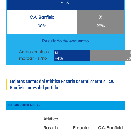
41%
C.A. Banfield
X
30%
29%
Resultado del encuentro
Ambos equipos
sí
marcan - sí/no
44%
5
Mejores cuotas del Atlético Rosario Central contra el C.A.
Banfield antes del partido
COMPARACIÓN DE CUOTAS
Atlético
Rosario
Empate
C.A. Banfield