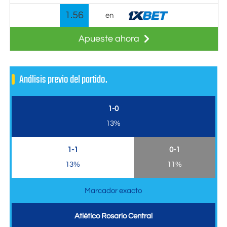
1.56
en
Apueste ahora
Análisis previo del partido.
1-0
13%
1-1
0-1
13%
11%
Marcador exacto
Atlético Rosario Central