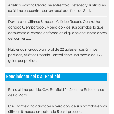
Atlético Rosario Central se enfrentó a Defensa y Justicia en
su último encuentro, con un resultado final de 2 - 1.
Durante los últimos 6 meses, Atlético Rosario Central ha
ganado 6, empatado 5 y perdido 7 de sus partidos, lo que
demuestra el estado de forma en el que se encuentra antes
del comienzo.
Habiendo marcado un total de 22 goles en sus últimos
partidos, Atlético Rosario Central tiene una media de 1.22
goles por partido.
Rendimiento del C.A. Banfield
En su último partido, C.A. Banfield 1 - 2 contra Estudiantes
de La Plata.
C.A. Banfield ha ganado 4 y perdido 9 de sus partidos en los
últimos 6 meses, empatando 5 en el proceso.