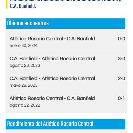
C.A. Banfield.
Últimos encuentros
Atlético Rosario Central - C.A. Banfield
0-0
enero 30, 2024
C.A. Banfield - Atlético Rosario Central
3-0
agosto 28, 2023
C.A. Banfield - Atlético Rosario Central
2-0
mayo 29, 2023
Atlético Rosario Central - C.A. Banfield
0-1
agosto 22, 2022
Rendimiento del Atlético Rosario Central