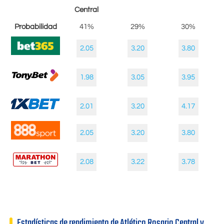
Central
Probabilidad
41%
29%
30%
2.05
3.20
3.80
1.98
3.05
3.95
2.01
3.20
4.17
2.05
3.20
3.80
2.08
3.22
3.78
Estadísticas de rendimiento de Atlético Rosario Central y