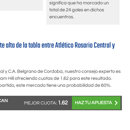
significa que ha marcado un
total de 24 goles en dichos
encuentros.
e alta de la tabla entre Atlético Rosario Central y
ral y C.A. Belgrano de Cordoba, nuestro consejo experto es
iam Hill
ofreciendo cuotas de
1.62
para este resultado.
l partido, este mercado tiene una probabilidad de 60%.
CAN
1.62
HAZ TU APUESTA
MEJOR CUOTA: