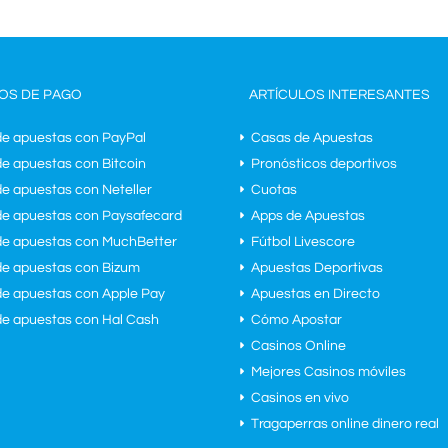
OS DE PAGO
ARTÍCULOS INTERESANTES
e apuestas con PayPal
Casas de Apuestas
e apuestas con Bitcoin
Pronósticos deportivos
e apuestas con Neteller
Cuotas
e apuestas con Paysafecard
Apps de Apuestas
de apuestas con MuchBetter
Fútbol Livescore
e apuestas con Bizum
Apuestas Deportivas
e apuestas con Apple Pay
Apuestas en Directo
e apuestas con Hal Cash
Cómo Apostar
Casinos Online
Mejores Casinos móviles
Casinos en vivo
Tragaperras online dinero real