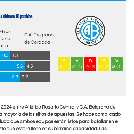
s últimos 10 partidos.
ético
C.A. Belgrano
sario
de Cordoba
ntral
0.5
1.1
E
V
D
E
V
5.6
4.5
(2 - 2)
(0 - 2)
(0 - 2)
(1 - 1)
(3 - 1)
3.3
3.7
, 2024
entre Atlético Rosario Central y C.A. Belgrano de
la mayoría de los sitios de apuestas. Se hace complicado
 duda que ambos equipos están listos para batallar en el
ito que estará lleno en su máxima capacidad. Las