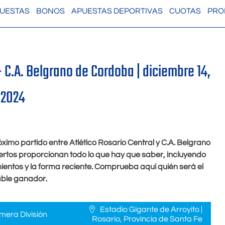
PUESTAS
BONOS
APUESTAS DEPORTIVAS
CUOTAS
PRO
- C.A. Belgrano de Cordoba |
diciembre 14,
2024
imo partido entre Atlético Rosario Central y C.A. Belgrano
ertos proporcionan todo lo que hay que saber, incluyendo
mientos y la forma reciente. Comprueba aquí quién será el
ble ganador.
Estadio Gigante de Arroyito |
imera División
Rosario, Provincia de Santa Fe