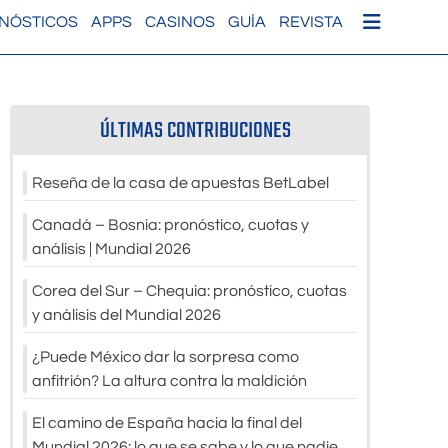
NÓSTICOS
APPS
CASINOS
GUÍA
REVISTA
ÚLTIMAS CONTRIBUCIONES
Reseña de la casa de apuestas BetLabel
Canadá – Bosnia: pronóstico, cuotas y
análisis | Mundial 2026
Corea del Sur – Chequia: pronóstico, cuotas
y análisis del Mundial 2026
¿Puede México dar la sorpresa como
anfitrión? La altura contra la maldición
El camino de España hacia la final del
Mundial 2026: lo que se sabe y lo que nadie