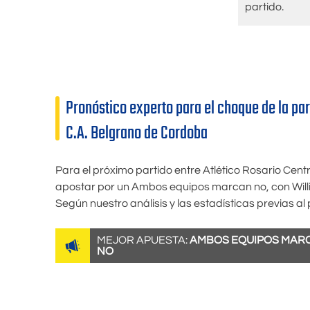
partido.
Pronóstico experto para el choque de la part
C.A. Belgrano de Cordoba
Para el próximo partido entre Atlético Rosario Cent
apostar por un Ambos equipos marcan no, con
Will
Según nuestro análisis y las estadísticas previas a
MEJOR APUESTA:
AMBOS EQUIPOS MAR
NO