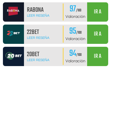
97
RABONA
IR A
/100
LEER RESEÑA
Valoración
95
22BET
IR A
/100
LEER RESEÑA
Valoración
94
20BET
IR A
/100
LEER RESEÑA
Valoración