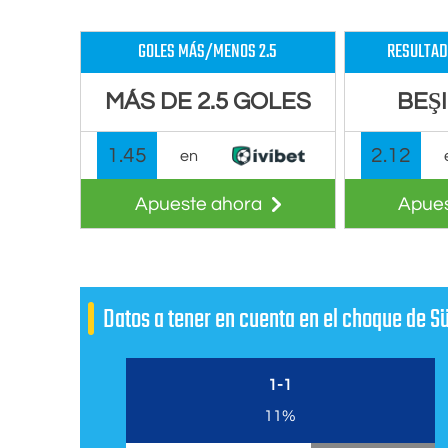
GOLES MÁS/MENOS 2.5
RESULTAD
MÁS DE 2.5 GOLES
BEŞI
1.45
2.12
en
Apueste ahora
Apues
Datos a tener en cuenta en el choque de Sü
1-1
11%