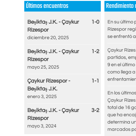
Últimos encuentros
Rendimiento 
Beşiktaş J.K. - Çaykur
1-0
En su último 
Rizespor regi
Rizespor
se enfrentó 
diciembre 20, 2025
Çaykur Rize
Beşiktaş J.K. - Çaykur
1-2
partidos, em
Rizespor
9 en el último
mayo 25, 2025
como llega a
enfrentamien
Çaykur Rizespor -
1-1
Beşiktaş J.K.
En los último
enero 3, 2025
Çaykur Rize
total de 16 go
Beşiktaş J.K. - Çaykur
3-2
que ha encaj
Rizespor
determina un
mayo 3, 2024
marcados por