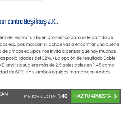
por contra Beşiktaş J.K..
rmite realizar un buen pronóstico para este partido de
mbos equipos marcan sí, donde vas a encontrar una buena
ma de ambos equipos nos invita a pensar que hay muchas
s posibilidades del 62%. • La opción de resultado Doble
El análisis sugiere más de 2.5 goles goles en
1.45
como
lidad de 60%. • Y si ambos equipos marcan con Ambos
CAN
1.40
HAZ TU APUESTA
MEJOR CUOTA: