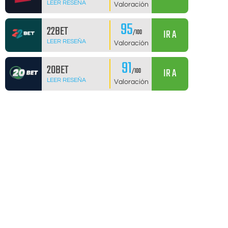
LEER RESEÑA
Valoración
95
22BET
IR A
/100
LEER RESEÑA
Valoración
91
20BET
IR A
/100
LEER RESEÑA
Valoración