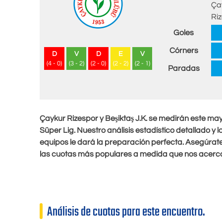
Ça
Ri
Goles
Córners
D
V
D
E
V
(4 - 0)
(3 - 2)
(2 - 0)
(2 - 2)
(2 - 1)
Paradas
Çaykur Rizespor y Beşiktaş J.K. se medirán este
may
Süper Lig. Nuestro análisis estadístico detallado 
equipos le dará la preparación perfecta. Asegúrate
las cuotas más populares a medida que nos acerca
Análisis de cuotas para este encuentro.