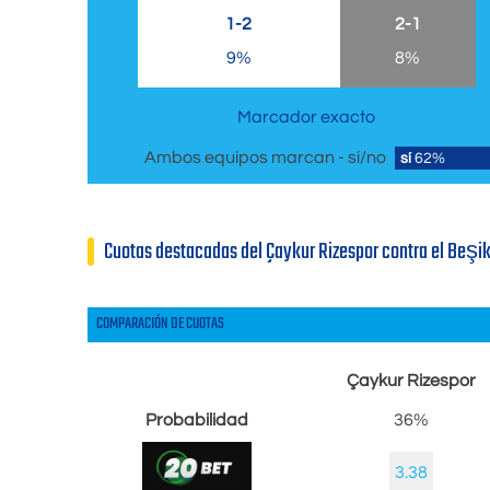
1-2
2-1
9%
8%
Marcador exacto
Ambos equipos marcan - sí/no
sí
62%
Cuotas destacadas del Çaykur Rizespor contra el Beşik
COMPARACIÓN DE CUOTAS
Çaykur Rizespor
Probabilidad
36%
3.38