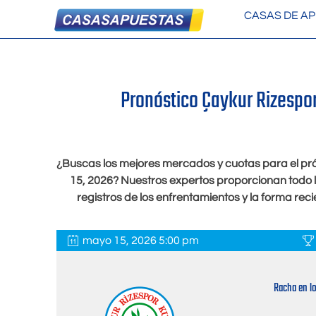
CASAS DE A
Pronóstico Çaykur Rizespor
¿Buscas los mejores mercados y cuotas para el próx
15, 2026
? Nuestros expertos proporcionan todo l
registros de los enfrentamientos y la forma re
mayo 15, 2026 5:00 pm
Racha en lo