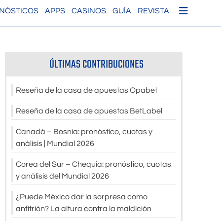
NÓSTICOS
APPS
CASINOS
GUÍA
REVISTA
ÚLTIMAS CONTRIBUCIONES
Reseña de la casa de apuestas Opabet
Reseña de la casa de apuestas BetLabel
Canadá – Bosnia: pronóstico, cuotas y
análisis | Mundial 2026
Corea del Sur – Chequia: pronóstico, cuotas
y análisis del Mundial 2026
¿Puede México dar la sorpresa como
anfitrión? La altura contra la maldición