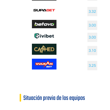
3.32
3.00
3.00
3.10
3.25
Situación previa de los equipos