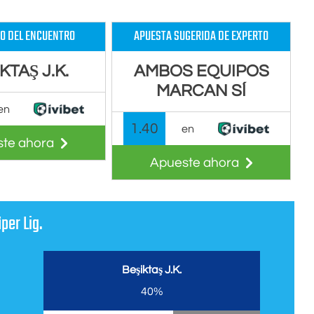
O DEL ENCUENTRO
APUESTA SUGERIDA DE EXPERTO
KTAŞ J.K.
AMBOS EQUIPOS
MARCAN SÍ
en
1.40
en
te ahora
Apueste ahora
per Lig.
Beşiktaş J.K.
40%