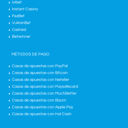
Ivibet
Instant Casino
FezBet
VulkanBet
Cashed
Betwinner
MÉTODOS DE PAGO
Casas de apuestas con PayPal
Casas de apuestas con Bitcoin
Casas de apuestas con Neteller
Casas de apuestas con Paysafecard
Casas de apuestas con MuchBetter
Casas de apuestas con Bizum
Casas de apuestas con Apple Pay
Casas de apuestas con Hal Cash