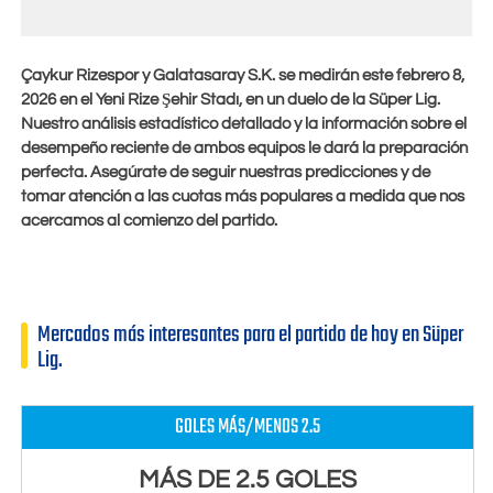
Çaykur Rizespor y Galatasaray S.K. se medirán este
febrero 8,
2026
en el Yeni Rize Şehir Stadı, en un duelo de la Süper Lig.
Nuestro análisis estadístico detallado y la información sobre el
desempeño reciente de ambos equipos le dará la preparación
perfecta. Asegúrate de seguir nuestras predicciones y de
tomar atención a las cuotas más populares a medida que nos
acercamos al comienzo del partido.
Mercados más interesantes para el partido de hoy en Süper
Lig.
GOLES MÁS/MENOS 2.5
MÁS DE 2.5 GOLES