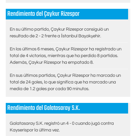
Rendimiento del Çaykur Rizespor
En su último partido, Çaykur Rizespor consiguió un
resultado de 2 - 2 frente a İstanbul Başakşehir.
En los últimos 6 meses, Çaykur Rizespor ha registrado un
total de 4 victorias, mientras que ha perdido 8 partidos.
Además, Çaykur Rizespor ha empatado 8.
En sus últimos partidos, Çaykur Rizespor ha marcado un
total de 24 goles, lo que significa que ha marcado una
media de 1.2 goles por cada 90 minutos.
Rendimiento del Galatasaray S.K.
Galatasaray S.K. registró un 4 - 0 cuando jugó contra
Kayserispor la última vez.