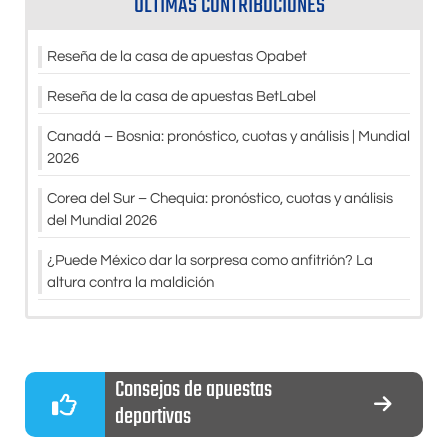
ÚLTIMAS CONTRIBUCIONES
Reseña de la casa de apuestas Opabet
Reseña de la casa de apuestas BetLabel
Canadá – Bosnia: pronóstico, cuotas y análisis | Mundial
2026
Corea del Sur – Chequia: pronóstico, cuotas y análisis
del Mundial 2026
¿Puede México dar la sorpresa como anfitrión? La
altura contra la maldición
Consejos de apuestas
deportivas