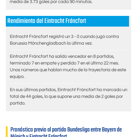
media de 3.73 goles por cada 90 minutos.
Rendimiento del Eintracht Fráncfort
Eintracht Fráncfort registró un 3 - 0 cuando jugó contra
Borussia Mönchengladbach la última vez.
Eintracht Fráncfort ha salido vencedor en 8 partidos,
terminado 7 en empate y perdido 7 en el último 22 mes.
Unos números que hablan mucho de la trayectoria de este
equipo.
En sus últimos partidos, Eintracht Fráncfort ha marcado un
total de 44 goles, lo que supone una media de 2 goles por
partido.
Pronóstico previo al partido Bundesliga entre Bayern de
Múnich y Eintracht Fráncfort