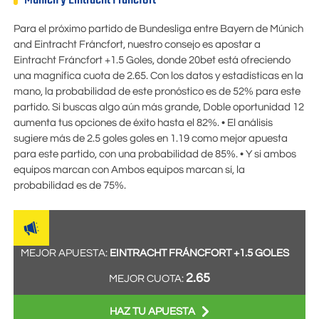
Para el próximo partido de Bundesliga entre Bayern de Múnich
and Eintracht Fráncfort, nuestro consejo es apostar a
Eintracht Fráncfort +1.5 Goles, donde
20bet
está ofreciendo
una magnífica cuota de
2.65
. Con los datos y estadísticas en la
mano, la probabilidad de este pronóstico es de 52% para este
partido. Si buscas algo aún más grande, Doble oportunidad 12
aumenta tus opciones de éxito hasta el 82%. • El análisis
sugiere más de 2.5 goles goles en
1.19
como mejor apuesta
para este partido, con una probabilidad de 85%. • Y si ambos
equipos marcan con Ambos equipos marcan sí, la
probabilidad es de 75%.
MEJOR APUESTA:
EINTRACHT FRÁNCFORT +1.5 GOLES
2.65
MEJOR CUOTA:
HAZ TU APUESTA