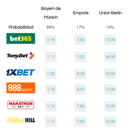
Bayern de
Empate
Union Berlin
Múnich
Probabilidad
69%
17%
14%
1.18
7.50
13.00
1.17
7.20
16.50
1.20
8.30
16.50
1.16
8.00
15.00
1.18
7.60
15.00
1.17
7.50
15.00