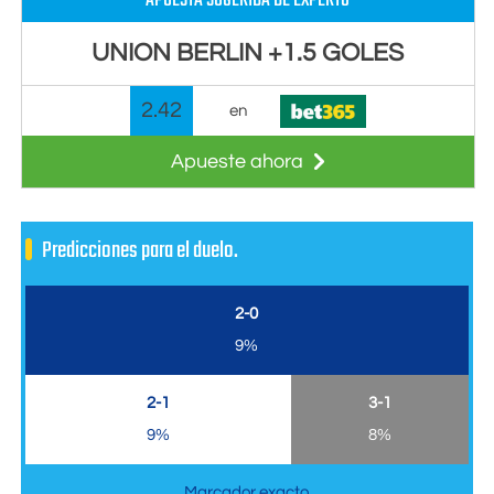
APUESTA SUGERIDA DE EXPERTO
UNION BERLIN +1.5 GOLES
2.42
en
Apueste ahora
Predicciones para el duelo.
2-0
9%
2-1
3-1
9%
8%
Marcador exacto