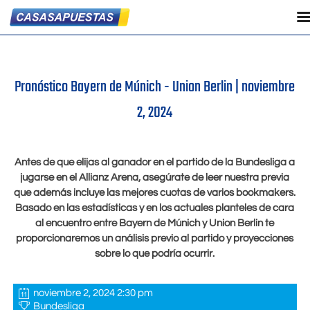
Pronóstico Bayern de Múnich - Union Berlin |
noviembre
2, 2024
Antes de que elijas al ganador en el partido de la Bundesliga a
jugarse en el Allianz Arena, asegúrate de leer nuestra previa
que además incluye las mejores cuotas de varios bookmakers.
Basado en las estadísticas y en los actuales planteles de cara
al encuentro entre Bayern de Múnich y Union Berlin te
proporcionaremos un análisis previo al partido y proyecciones
sobre lo que podría ocurrir.
noviembre 2, 2024 2:30 pm
Bundesliga