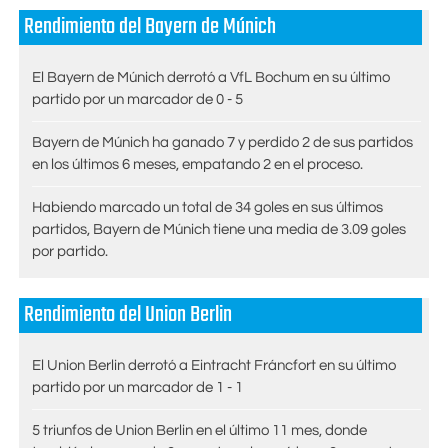
Rendimiento del Bayern de Múnich
El Bayern de Múnich derrotó a VfL Bochum en su último
partido por un marcador de 0 - 5
Bayern de Múnich ha ganado 7 y perdido 2 de sus partidos
en los últimos 6 meses, empatando 2 en el proceso.
Habiendo marcado un total de 34 goles en sus últimos
partidos, Bayern de Múnich tiene una media de 3.09 goles
por partido.
Rendimiento del Union Berlin
El Union Berlin derrotó a Eintracht Fráncfort en su último
partido por un marcador de 1 - 1
5 triunfos de Union Berlin en el último 11 mes, donde