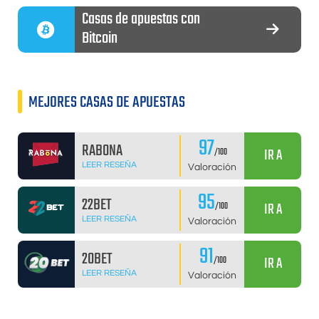
Casas de apuestas con
Bitcoin
MEJORES CASAS DE APUESTAS
97
RABONA
IR A
/100
LEER RESEÑA
Valoración
95
22BET
IR A
/100
LEER RESEÑA
Valoración
91
20BET
IR A
/100
LEER RESEÑA
Valoración