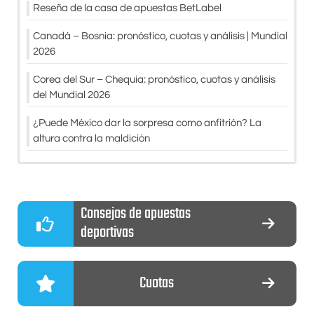
Reseña de la casa de apuestas BetLabel
Canadá – Bosnia: pronóstico, cuotas y análisis | Mundial
2026
Corea del Sur – Chequia: pronóstico, cuotas y análisis
del Mundial 2026
¿Puede México dar la sorpresa como anfitrión? La
altura contra la maldición
Consejos de apuestas
deportivas
Cuotas