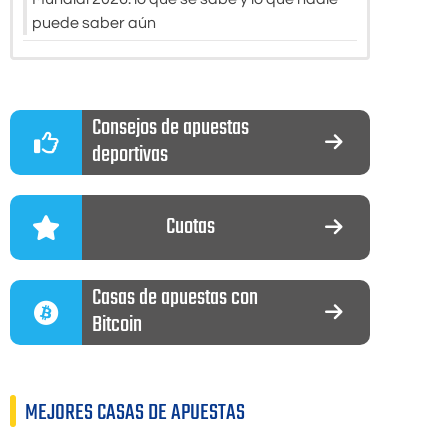
puede saber aún
Consejos de apuestas
deportivas
Cuotas
Casas de apuestas con
Bitcoin
MEJORES CASAS DE APUESTAS