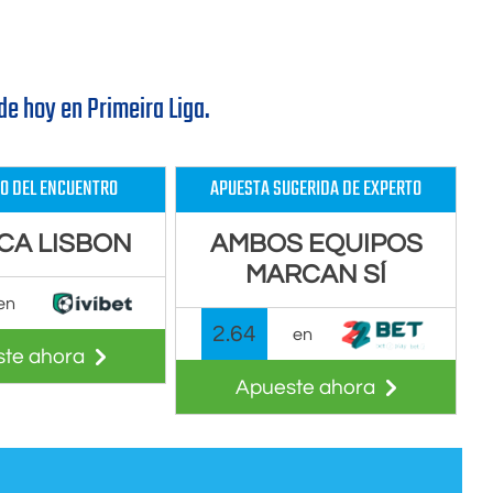
de hoy en Primeira Liga.
O DEL ENCUENTRO
APUESTA SUGERIDA DE EXPERTO
CA LISBON
AMBOS EQUIPOS
MARCAN SÍ
en
2.64
en
te ahora
Apueste ahora