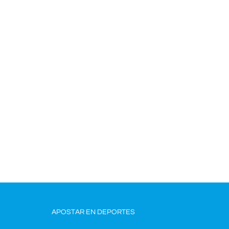
APOSTAR EN DEPORTES