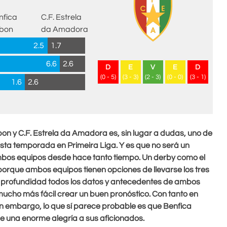
nfica
C.F. Estrela
sbon
da Amadora
2.5
1.7
6.6
2.6
D
E
V
E
D
(0 - 5)
(3 - 3)
(2 - 3)
(0 - 0)
(3 - 1)
1.6
2.6
isbon y C.F. Estrela da Amadora es, sin lugar a dudas, uno de
sta temporada en Primeira Liga. Y es que no será un
mbos equipos desde hace tanto tiempo. Un derby como el
, porque ambos equipos tienen opciones de llevarse los tres
 profundidad todos los datos y antecedentes de ambos
 mucho más fácil crear un buen pronóstico. Con tanto en
Sin embargo, lo que sí parece probable es que Benfica
le una enorme alegría a sus aficionados.