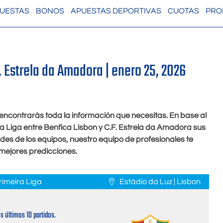
PUESTAS
BONOS
APUESTAS DEPORTIVAS
CUOTAS
PRO
. Estrela da Amadora |
enero 25, 2026
 encontrarás toda la información que necesitas. En base al
ra Liga entre Benfica Lisbon y C.F. Estrela da Amadora sus
des de los equipos, nuestro equipo de profesionales te
 mejores predicciones.
rimeira Liga
Estádio da Luz | Lisbon
s últimos 10 partidos.