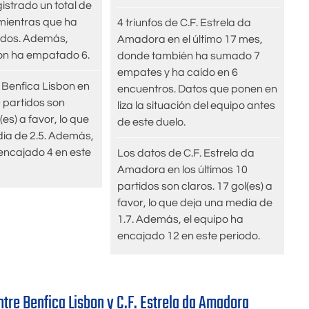
istrado un total de
 mientras que ha
4 triunfos de C.F. Estrela da
idos. Además,
Amadora en el último 17 mes,
on ha empatado 6.
donde también ha sumado 7
empates y ha caído en 6
 Benfica Lisbon en
encuentros. Datos que ponen en
0 partidos son
liza la situación del equipo antes
(es) a favor, lo que
de este duelo.
ia de 2.5. Además,
 encajado 4 en este
Los datos de C.F. Estrela da
Amadora en los últimos 10
partidos son claros. 17 gol(es) a
favor, lo que deja una media de
1.7. Además, el equipo ha
encajado 12 en este periodo.
entre Benfica Lisbon y C.F. Estrela da Amadora