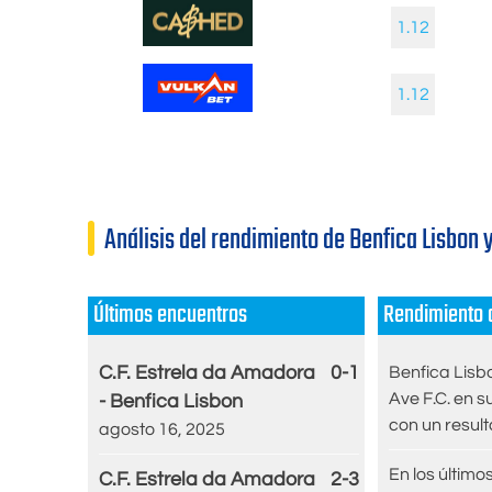
1.12
1.12
Análisis del rendimiento de Benfica Lisbon 
Últimos encuentros
Rendimiento d
C.F. Estrela da Amadora
0-1
Benfica Lisbo
Ave F.C. en s
- Benfica Lisbon
con un resulta
agosto 16, 2025
En los último
C.F. Estrela da Amadora
2-3