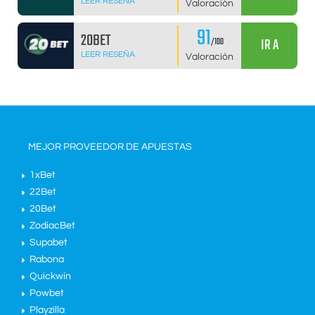
LEER RESEÑA
Valoración
91
20BET
IR A
/100
LEER RESEÑA
Valoración
MEJOR PROVEEDOR DE APUESTAS
1xBet
22Bet
20Bet
ZodiacBet
Supabet
Rabona
Quickwin
Powbet
Playzilla