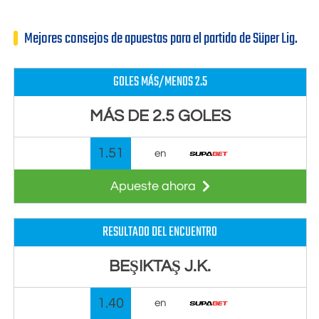
Mejores consejos de apuestas para el partido de Süper Lig.
GOLES MÁS/MENOS 2.5
MÁS DE 2.5 GOLES
1.51
en
Apueste ahora
RESULTADO DEL ENCUENTRO
BEŞIKTAŞ J.K.
1.40
en