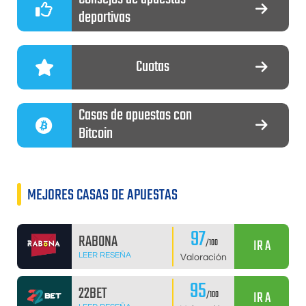
deportivas
Cuotas
Casas de apuestas con
Bitcoin
MEJORES CASAS DE APUESTAS
97
RABONA
IR A
/100
LEER RESEÑA
Valoración
95
22BET
IR A
/100