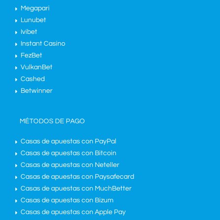
Megapari
Lunubet
Ivibet
Instant Casino
FezBet
VulkanBet
Cashed
Betwinner
MÉTODOS DE PAGO
Casas de apuestas con PayPal
Casas de apuestas con Bitcoin
Casas de apuestas con Neteller
Casas de apuestas con Paysafecard
Casas de apuestas con MuchBetter
Casas de apuestas con Bizum
Casas de apuestas con Apple Pay