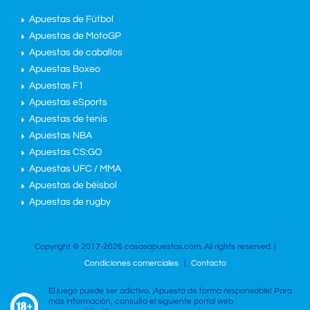
Apuestas de Fútbol
Apuestas de MotoGP
Apuestas de caballos
Apuestas Boxeo
Apuestas F1
Apuestas eSports
Apuestas de tenis
Apuestas NBA
Apuestas CS:GO
Apuestas UFC / MMA
Apuestas de béisbol
Apuestas de rugby
Copyright © 2017-2026 casasapuestas.com. All rights reserved. |
Condiciones comerciales
|
Contacto
El juego puede ser adictivo. ¡Apuesta de forma responsable! Para
más información, consulta el siguiente portal web