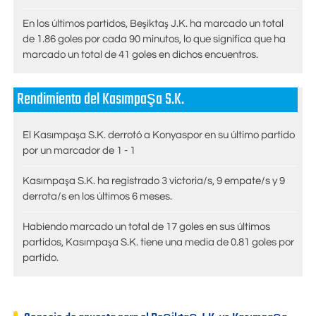
En los últimos partidos, Beşiktaş J.K. ha marcado un total
de 1.86 goles por cada 90 minutos, lo que significa que ha
marcado un total de 41 goles en dichos encuentros.
Rendimiento del Kasımpaşa S.K.
El Kasımpaşa S.K. derrotó a Konyaspor en su último partido
por un marcador de 1 - 1
Kasımpaşa S.K. ha registrado 3 victoria/s, 9 empate/s y 9
derrota/s en los últimos 6 meses.
Habiendo marcado un total de 17 goles en sus últimos
partidos, Kasımpaşa S.K. tiene una media de 0.81 goles por
partido.