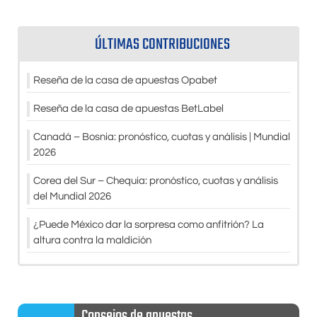
ÚLTIMAS CONTRIBUCIONES
Reseña de la casa de apuestas Opabet
Reseña de la casa de apuestas BetLabel
Canadá – Bosnia: pronóstico, cuotas y análisis | Mundial
2026
Corea del Sur – Chequia: pronóstico, cuotas y análisis
del Mundial 2026
¿Puede México dar la sorpresa como anfitrión? La
altura contra la maldición
Consejos de apuestas