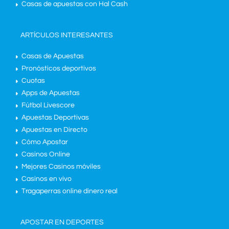
Casas de apuestas con Hal Cash
ARTÍCULOS INTERESANTES
Casas de Apuestas
Pronósticos deportivos
Cuotas
Apps de Apuestas
Fútbol Livescore
Apuestas Deportivas
Apuestas en Directo
Cómo Apostar
Casinos Online
Mejores Casinos móviles
Casinos en vivo
Tragaperras online dinero real
APOSTAR EN DEPORTES