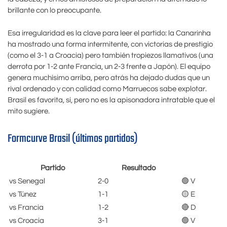
brillante con lo preocupante.
Esa irregularidad es la clave para leer el partido: la Canarinha
ha mostrado una forma intermitente, con victorias de prestigio
(como el 3-1 a Croacia) pero también tropiezos llamativos (una
derrota por 1-2 ante Francia, un 2-3 frente a Japón). El equipo
genera muchísimo arriba, pero atrás ha dejado dudas que un
rival ordenado y con calidad como Marruecos sabe explotar.
Brasil es favorita, sí, pero no es la apisonadora intratable que el
mito sugiere.
Formcurve Brasil (últimos partidos)
Partido
Resultado
vs Senegal
2-0
🟢 V
vs Túnez
1-1
🟡 E
vs Francia
1-2
🔴 D
vs Croacia
3-1
🟢 V