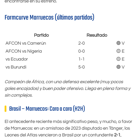
encontrarse en su estreno.
Formcurve Marruecos (últimos partidos)
Partido
Resultado
AFCON vs Camerún
2-0
🟢 V
AFCON vs Nigeria
0-0
🟡 E
vs Ecuador
1-1
🟡 E
vs Burundi
5-0
🟢 V
Campeón de África, con una defensa excelente (muy pocos
goles encajados) y buen poder ofensivo. Llega en plena forma y
sin complejos.
Brasil – Marruecos: Cara a cara (H2H)
El antecedente reciente más significativo pesa, y mucho, a favor
de Marruecos: en un amistoso de 2023 disputado en Tánger, los
Leones del Atlas vencieron a Brasil por un contundente
2-1
,