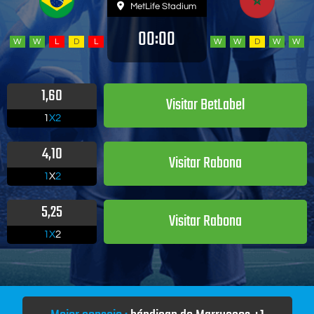
MetLife Stadium
00:00
W
W
L
D
L
W
W
D
W
W
1,60
Visitar BetLabel
1
X2
4,10
Visitar Rabona
1
X
2
5,25
Visitar Rabona
1X
2