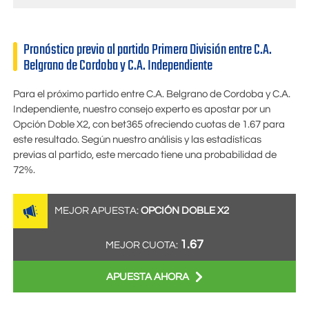
Pronóstico previo al partido Primera División entre C.A.
Belgrano de Cordoba y C.A. Independiente
Para el próximo partido entre C.A. Belgrano de Cordoba y C.A.
Independiente, nuestro consejo experto es apostar por un
Opción Doble X2, con
bet365
ofreciendo cuotas de
1.67
para
este resultado. Según nuestro análisis y las estadísticas
previas al partido, este mercado tiene una probabilidad de
72%.
MEJOR APUESTA:
OPCIÓN DOBLE X2
1.67
MEJOR CUOTA:
APUESTA AHORA