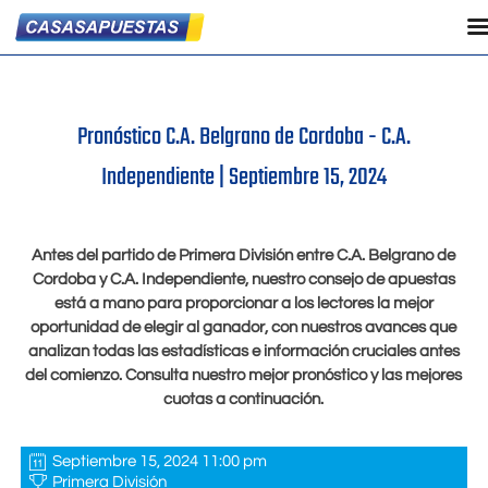
Pronóstico C.A. Belgrano de Cordoba - C.A.
Independiente |
Septiembre 15, 2024
Antes del partido de Primera División entre C.A. Belgrano de
Cordoba y C.A. Independiente, nuestro consejo de apuestas
está a mano para proporcionar a los lectores la mejor
oportunidad de elegir al ganador, con nuestros avances que
analizan todas las estadísticas e información cruciales antes
del comienzo. Consulta nuestro mejor pronóstico y las mejores
cuotas a continuación.
Septiembre 15, 2024 11:00 pm
Primera División