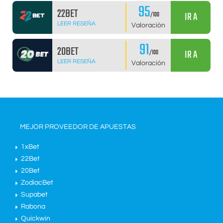
95
22BET
IR A
/100
LEER RESEÑA
Valoración
91
20BET
IR A
/100
LEER RESEÑA
Valoración
MEJOR PROVEEDOR DE APUESTAS
1xBet
22Bet
20Bet
ZodiacBet
Supabet
Rabona
Quickwin