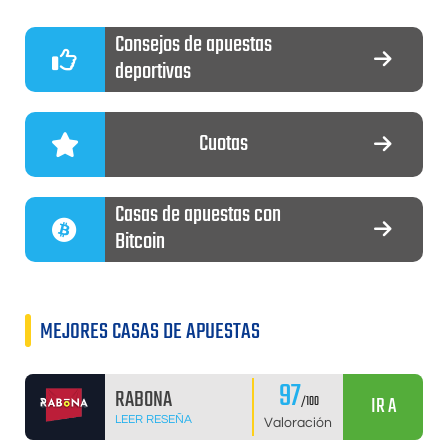
Consejos de apuestas
deportivas
Cuotas
Casas de apuestas con
Bitcoin
MEJORES CASAS DE APUESTAS
97
RABONA
IR A
/100
LEER RESEÑA
Valoración