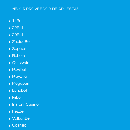
MEJOR PROVEEDOR DE APUESTAS
1xBet
22Bet
20Bet
ZodiacBet
Supabet
Rabona
Quickwin
Powbet
Playzilla
Megapari
Lunubet
Ivibet
Instant Casino
FezBet
VulkanBet
Cashed