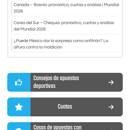
Canadá – Bosnia: pronóstico, cuotas y análisis | Mundial
2026
Corea del Sur – Chequia: pronóstico, cuotas y análisis
del Mundial 2026
¿Puede México dar la sorpresa como anfitrión? La
altura contra la maldición
Consejos de apuestas
deportivas
Cuotas
Casas de apuestas con