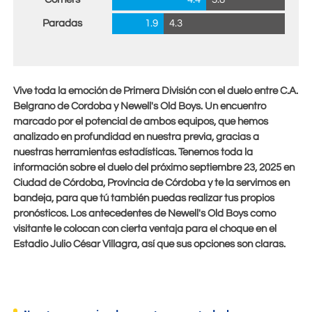
Paradas
1.9
4.3
Vive toda la emoción de Primera División con el duelo entre C.A.
Belgrano de Cordoba y Newell's Old Boys. Un encuentro
marcado por el potencial de ambos equipos, que hemos
analizado en profundidad en nuestra previa, gracias a
nuestras herramientas estadísticas. Tenemos toda la
información sobre el duelo del próximo
septiembre 23, 2025
en
Ciudad de Córdoba, Provincia de Córdoba y te la servimos en
bandeja, para que tú también puedas realizar tus propios
pronósticos. Los antecedentes de Newell's Old Boys como
visitante le colocan con cierta ventaja para el choque en el
Estadio Julio César Villagra, así que sus opciones son claras.