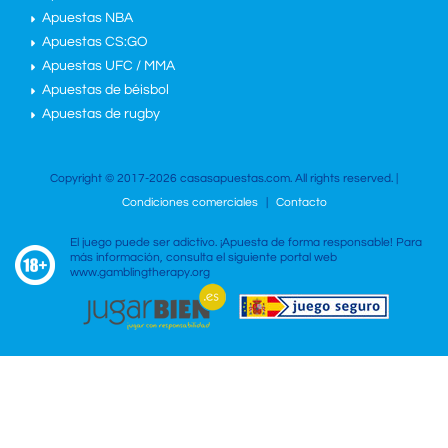
Apuestas NBA
Apuestas CS:GO
Apuestas UFC / MMA
Apuestas de béisbol
Apuestas de rugby
Copyright © 2017-2026 casasapuestas.com. All rights reserved. |
Condiciones comerciales
|
Contacto
El juego puede ser adictivo. ¡Apuesta de forma responsable! Para
más información, consulta el siguiente portal web
www.gamblingtherapy.org