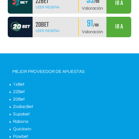
95
22BET
IR A
/100
LEER RESEÑA
Valoración
91
20BET
IR A
/100
LEER RESEÑA
Valoración
MEJOR PROVEEDOR DE APUESTAS
1xBet
22Bet
20Bet
ZodiacBet
Supabet
Rabona
Quickwin
Powbet