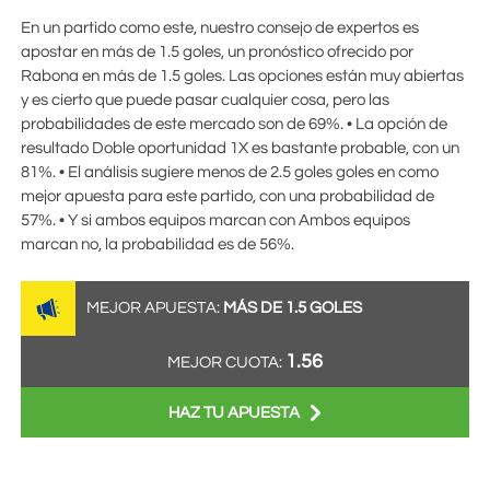
En un partido como este, nuestro consejo de expertos es
apostar en más de 1.5 goles, un pronóstico ofrecido por
Rabona
en más de 1.5 goles. Las opciones están muy abiertas
y es cierto que puede pasar cualquier cosa, pero las
probabilidades de este mercado son de 69%. • La opción de
resultado Doble oportunidad 1X es bastante probable, con un
81%. • El análisis sugiere menos de 2.5 goles goles en
como
mejor apuesta para este partido, con una probabilidad de
57%. • Y si ambos equipos marcan con Ambos equipos
marcan no, la probabilidad es de 56%.
MEJOR APUESTA:
MÁS DE 1.5 GOLES
1.56
MEJOR CUOTA:
HAZ TU APUESTA