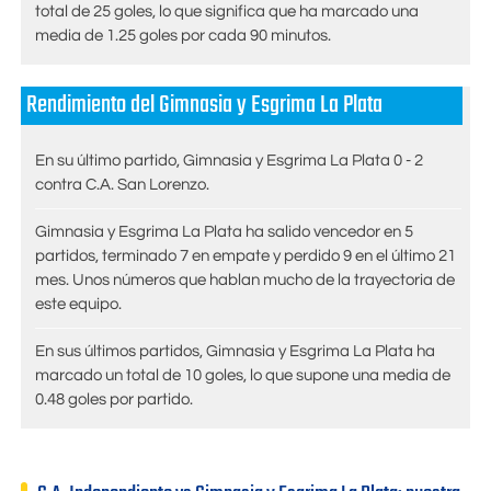
total de 25 goles, lo que significa que ha marcado una
media de 1.25 goles por cada 90 minutos.
Rendimiento del Gimnasia y Esgrima La Plata
En su último partido, Gimnasia y Esgrima La Plata 0 - 2
contra C.A. San Lorenzo.
Gimnasia y Esgrima La Plata ha salido vencedor en 5
partidos, terminado 7 en empate y perdido 9 en el último 21
mes. Unos números que hablan mucho de la trayectoria de
este equipo.
En sus últimos partidos, Gimnasia y Esgrima La Plata ha
marcado un total de 10 goles, lo que supone una media de
0.48 goles por partido.