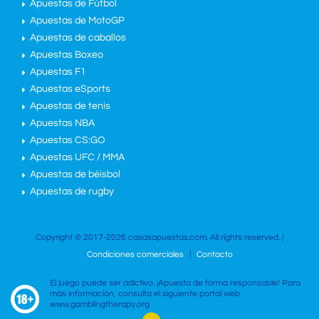
Apuestas de Fútbol
Apuestas de MotoGP
Apuestas de caballos
Apuestas Boxeo
Apuestas F1
Apuestas eSports
Apuestas de tenis
Apuestas NBA
Apuestas CS:GO
Apuestas UFC / MMA
Apuestas de béisbol
Apuestas de rugby
Copyright © 2017-2026 casasapuestas.com. All rights reserved. |
Condiciones comerciales
|
Contacto
El juego puede ser adictivo. ¡Apuesta de forma responsable! Para
más información, consulta el siguiente portal web
www.gamblingtherapy.org