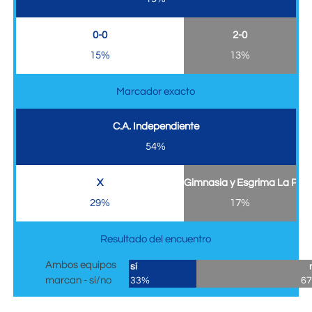
0-0
2-0
15%
13%
Marcador exacto
C.A. Independiente
54%
X
Gimnasia y Esgrima La Plat
29%
17%
Resultado del encuentro
Ambos equipos
sí
marcan - sí/no
33%
6