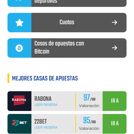
deportivas
Cuotas
Casas de apuestas con
Bitcoin
MEJORES CASAS DE APUESTAS
97
RABONA
IR A
/100
LEER RESEÑA
Valoración
95
22BET
IR A
/100
LEER RESEÑA
Valoración