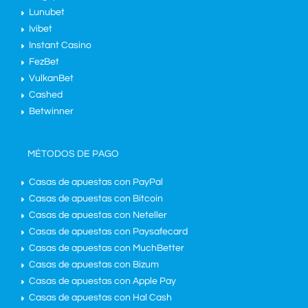
Lunubet
Ivibet
Instant Casino
FezBet
VulkanBet
Cashed
Betwinner
MÉTODOS DE PAGO
Casas de apuestas con PayPal
Casas de apuestas con Bitcoin
Casas de apuestas con Neteller
Casas de apuestas con Paysafecard
Casas de apuestas con MuchBetter
Casas de apuestas con Bizum
Casas de apuestas con Apple Pay
Casas de apuestas con Hal Cash