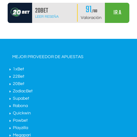
91
20BET
IR A
/100
LEER RESEÑA
Valoración
MEJOR PROVEEDOR DE APUESTAS
1xBet
22Bet
20Bet
ZodiacBet
Supabet
Rabona
Quickwin
Powbet
Playzilla
Megapari