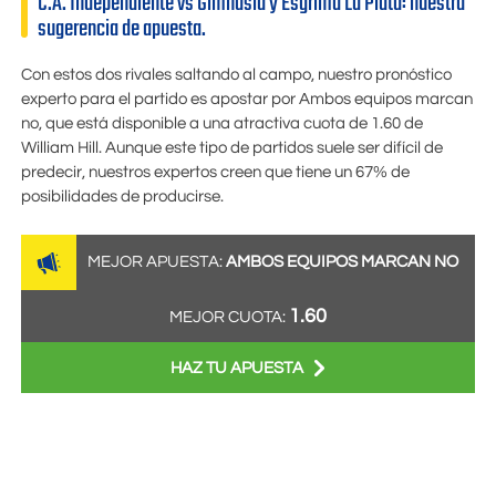
C.A. Independiente vs Gimnasia y Esgrima La Plata: nuestra
sugerencia de apuesta.
Con estos dos rivales saltando al campo, nuestro pronóstico
experto para el partido es apostar por Ambos equipos marcan
no, que está disponible a una atractiva cuota de
1.60
de
William Hill
. Aunque este tipo de partidos suele ser difícil de
predecir, nuestros expertos creen que tiene un 67% de
posibilidades de producirse.
MEJOR APUESTA:
AMBOS EQUIPOS MARCAN NO
1.60
MEJOR CUOTA:
HAZ TU APUESTA