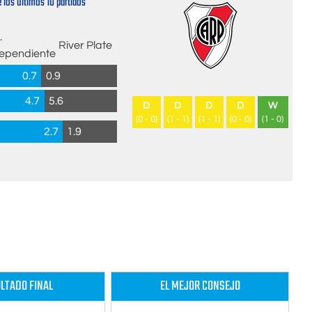
 los últimos 10 partidos
.
River Plate
ependiente
0.7
0.9
4.7
5.6
D
D
D
D
W
(0 - 0)
(1 - 1)
(1 - 1)
(0 - 0)
(1 - 0)
2.7
1.9
LTADO FINAL
EL MEJOR CONSEJO