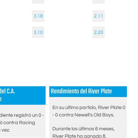
3.18
2.11
3.10
2.20
el C.A.
Rendimiento del River Plate
e
En su último partido, River Plate 0
- 0 contra Newell's Old Boys.
iente registró un 0 -
ó contra Racing
Durante los últimos 6 meses,
 vez.
River Plate ha ganado 8,