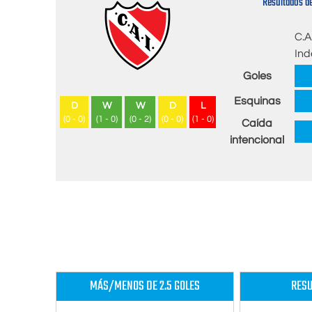
Resultados de
C.A
Ind
Goles
Esquinas
D
W
W
D
L
(0 - 0)
(1 - 0)
(0 - 2)
(0 - 0)
(1 - 0)
Caída
intencional
MÁS/MENOS DE 2.5 GOLES
RESU