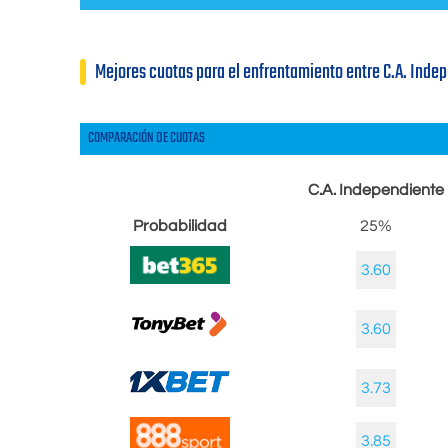
Mejores cuotas para el enfrentamiento entre C.A. Indep
COMPARACIÓN DE CUOTAS
C.A. Independiente
Probabilidad
25%
3.60
3.60
3.73
3.85