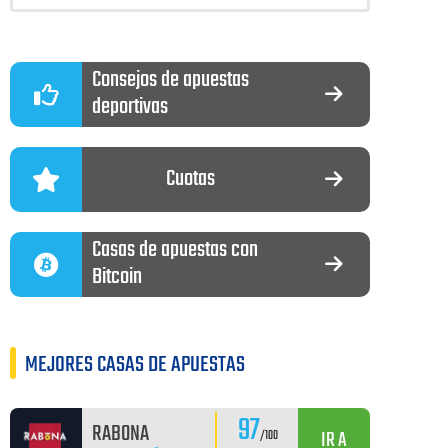
Consejos de apuestas
deportivas
Cuotas
Casas de apuestas con
Bitcoin
MEJORES CASAS DE APUESTAS
97
RABONA
IR A
/100