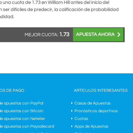
 a una cuota de
1.73
en
William Hill
antes del inicio del
ser difíciles de predecir, la calificación de probabilidad
ndidad.
1.73
APUESTA AHORA
MEJOR CUOTA:
OS DE PAGO
ARTÍCULOS INTERESANTES
e apuestas con PayPal
Casas de Apuestas
e apuestas con Bitcoin
Pronósticos deportivos
e apuestas con Neteller
Cuotas
e apuestas con Paysafecard
Apps de Apuestas