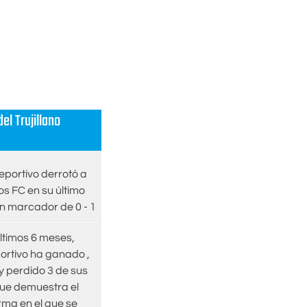
el Trujillano
Deportivo derrotó a
os FC en su último
un marcador de 0 - 1
últimos 6 meses,
portivo ha ganado ,
 perdido 3 de sus
que demuestra el
rma en el que se