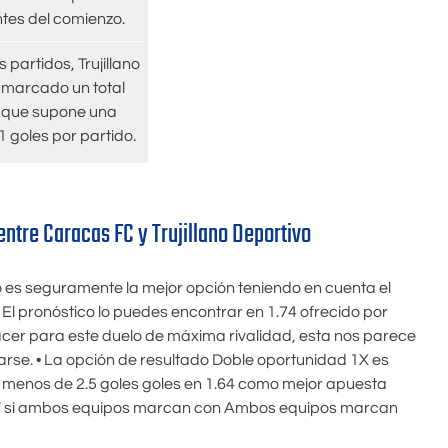
tes del comienzo.
 partidos, Trujillano
 marcado un total
lo que supone una
 goles por partido.
ntre Caracas FC y Trujillano Deportivo
es seguramente la mejor opción teniendo en cuenta el
. El pronóstico lo puedes encontrar en
1.74
ofrecido por
acer para este duelo de máxima rivalidad, esta nos parece
rse. • La opción de resultado Doble oportunidad 1X es
e menos de 2.5 goles goles en
1.64
como mejor apuesta
• Y si ambos equipos marcan con Ambos equipos marcan