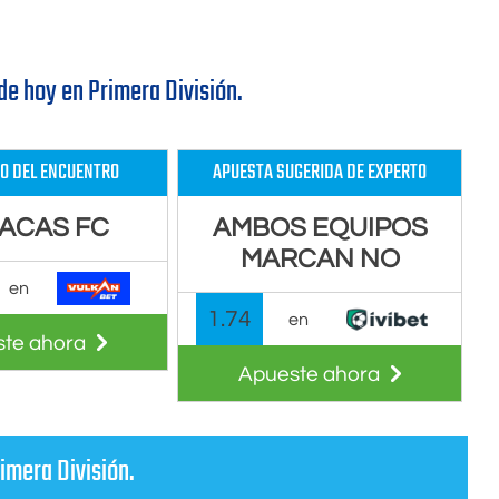
de hoy en Primera División.
O DEL ENCUENTRO
APUESTA SUGERIDA DE EXPERTO
ACAS FC
AMBOS EQUIPOS
MARCAN NO
en
1.74
en
te ahora
Apueste ahora
imera División.