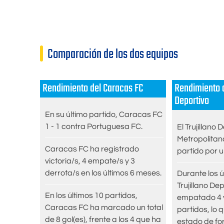
Comparación de los dos equipos
Rendimiento del Caracas FC
Rendimiento d
Deportivo
En su último partido, Caracas FC
1 - 1 contra Portuguesa FC.
El Trujillano 
Metropolitan
Caracas FC ha registrado
partido por 
victoria/s, 4 empate/s y 3
derrota/s en los últimos 6 meses.
Durante los 
Trujillano De
En los últimos 10 partidos,
empatado 4 y
Caracas FC ha marcado un total
partidos, lo 
de 8 gol(es), frente a los 4 que ha
estado de fo