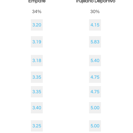
Empate
Trujillano Deportivo
34%
30%
3.20
4.15
3.19
5.83
3.18
5.40
3.35
4.75
3.35
4.75
3.40
5.00
3.25
5.00