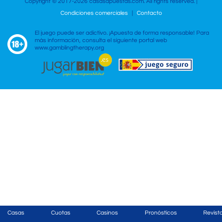
Copyright © 2017-2026 casasapuestas.com. All rights reserved. |
Condiciones comerciales
|
Contacto
El juego puede ser adictivo. ¡Apuesta de forma responsable! Para
más información, consulta el siguiente portal web
www.gamblingtherapy.org
Casas
Cuotas
Casinos
Pronósticos
Revist