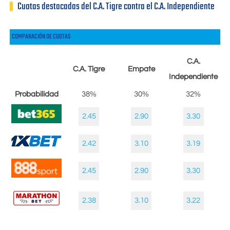
Cuotas destacadas del C.A. Tigre contra el C.A. Independiente
COMPARACIÓN DE CUOTAS
C.A.
C.A. Tigre
Empate
Independiente
Probabilidad
38%
30%
32%
2.45
2.90
3.30
2.42
3.10
3.19
2.45
2.90
3.30
2.38
3.10
3.22