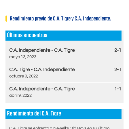
Rendimiento previo de C.A. Tigre y C.A. Independiente.
Últimos encuentros
C.A. Independiente - C.A. Tigre
2-1
mayo 13, 2023
C.A. Tigre - C.A. Independiente
2-1
octubre 9, 2022
C.A. Independiente - C.A. Tigre
1-1
abril 9, 2022
Rendimiento del C.A. Tigre
C.A. Tigre se enfrentó a Newell's Old Boys en su último