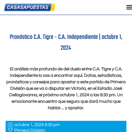
Pronóstico C.A. Tigre - C.A. Independiente |
octubre 1,
2024
El análisis más profundo de del duelo entre C.A. Tigre y C.A.
Independiente lo vas a encontrar aquí. Datos, estadísticas,
pronósticos y consejos para apostar a este partido de Primera
División que se va a disputar en Victoria, en el Estadio José
Dellagiovanna, el próximo
octubre 1, 2024
a las
9:30 pm
. Un
emocionante encuentro que seguro que dará mucho que
hablar… y apostar.
octubre 1, 2024 9:30 pm
Primera División