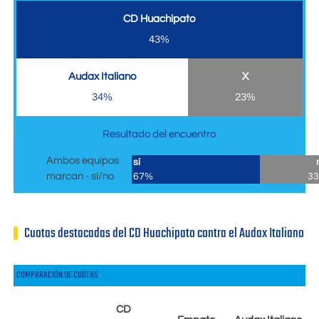
CD Huachipato
43%
Audax Italiano
X
34%
23%
Resultado del encuentro
Ambos equipos
sí
marcan - sí/no
67%
3
Cuotas destacadas del CD Huachipato contra el Audax Italiano
COMPARACIÓN DE CUOTAS
CD