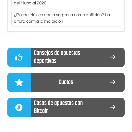
del Mundial 2026
¿Puede México dar la sorpresa como anfitrión? La
altura contra la maldición
Consejos de apuestas
deportivas
Cuotas
Casas de apuestas con
Bitcoin