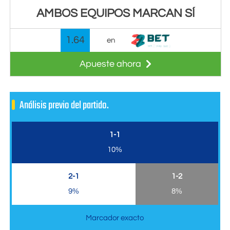
AMBOS EQUIPOS MARCAN SÍ
1.64
en
Apueste ahora
Análisis previo del partido.
1-1
10%
2-1
1-2
9%
8%
Marcador exacto