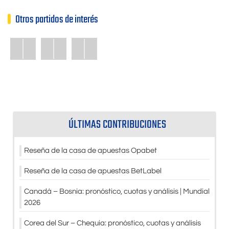
Otros partidos de interés
ÚLTIMAS CONTRIBUCIONES
Reseña de la casa de apuestas Opabet
Reseña de la casa de apuestas BetLabel
Canadá – Bosnia: pronóstico, cuotas y análisis | Mundial
2026
Corea del Sur – Chequia: pronóstico, cuotas y análisis