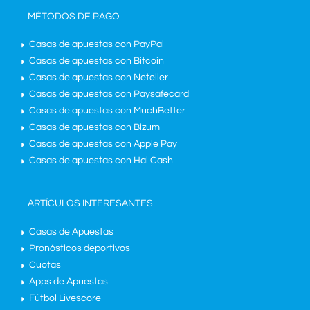
MÉTODOS DE PAGO
Casas de apuestas con PayPal
Casas de apuestas con Bitcoin
Casas de apuestas con Neteller
Casas de apuestas con Paysafecard
Casas de apuestas con MuchBetter
Casas de apuestas con Bizum
Casas de apuestas con Apple Pay
Casas de apuestas con Hal Cash
ARTÍCULOS INTERESANTES
Casas de Apuestas
Pronósticos deportivos
Cuotas
Apps de Apuestas
Fútbol Livescore