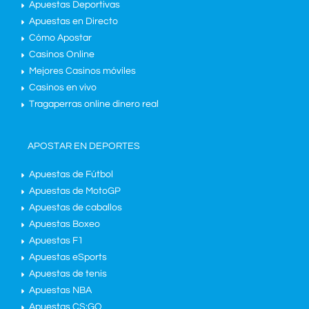
Apuestas Deportivas
Apuestas en Directo
Cómo Apostar
Casinos Online
Mejores Casinos móviles
Casinos en vivo
Tragaperras online dinero real
APOSTAR EN DEPORTES
Apuestas de Fútbol
Apuestas de MotoGP
Apuestas de caballos
Apuestas Boxeo
Apuestas F1
Apuestas eSports
Apuestas de tenis
Apuestas NBA
Apuestas CS:GO