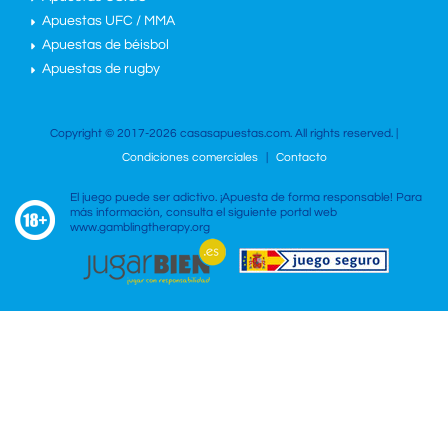
Apuestas UFC / MMA
Apuestas de béisbol
Apuestas de rugby
Copyright © 2017-2026 casasapuestas.com. All rights reserved. |
Condiciones comerciales
|
Contacto
El juego puede ser adictivo. ¡Apuesta de forma responsable! Para
más información, consulta el siguiente portal web
www.gamblingtherapy.org