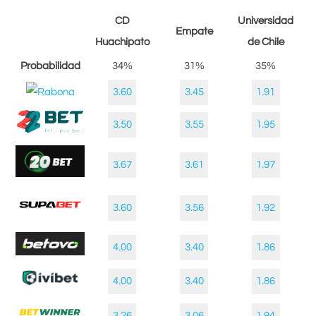
CD
Universidad
Empate
Huachipato
de Chile
Probabilidad
34%
31%
35%
3.60
3.45
1.91
3.50
3.55
1.95
3.67
3.61
1.97
3.60
3.56
1.92
4.00
3.40
1.86
4.00
3.40
1.86
3.26
3.06
1.94