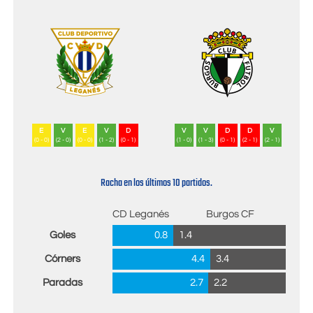
E
V
E
V
D
V
V
D
D
V
(0 - 0)
(2 - 0)
(0 - 0)
(1 - 2)
(0 - 1)
(1 - 0)
(1 - 3)
(0 - 1)
(2 - 1)
(2 - 1)
Racha en los últimos 10 partidos.
CD Leganés
Burgos CF
Goles
0.8
1.4
Córners
4.4
3.4
Paradas
2.7
2.2