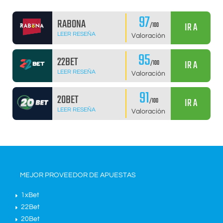
97
RABONA
IR A
/100
LEER RESEÑA
Valoración
95
22BET
IR A
/100
LEER RESEÑA
Valoración
91
20BET
IR A
/100
LEER RESEÑA
Valoración
MEJOR PROVEEDOR DE APUESTAS
1xBet
22Bet
20Bet