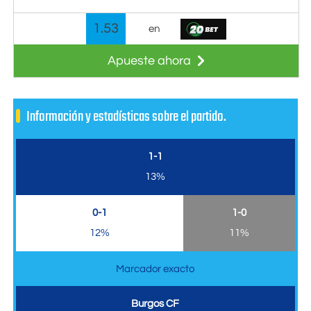
1.53
en
Apueste ahora
Información y estadísticas sobre el partido.
1-1
13%
0-1
1-0
12%
11%
Marcador exacto
Burgos CF