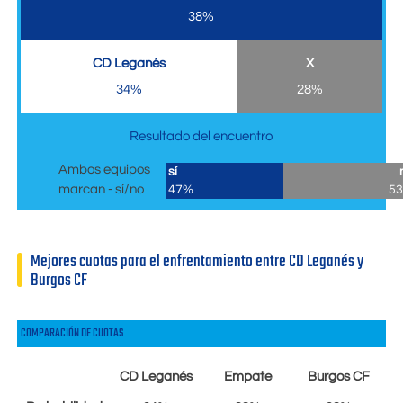
38%
CD Leganés
X
34%
28%
Resultado del encuentro
Ambos equipos
sí
marcan - sí/no
47%
5
Mejores cuotas para el enfrentamiento entre CD Leganés y
Burgos CF
COMPARACIÓN DE CUOTAS
CD Leganés
Empate
Burgos CF