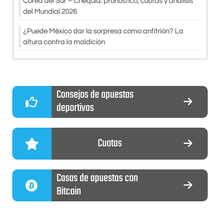
Corea del Sur – Chequia: pronóstico, cuotas y análisis
del Mundial 2026
¿Puede México dar la sorpresa como anfitrión? La
altura contra la maldición
Consejos de apuestas
deportivas
Cuotas
Casas de apuestas con
Bitcoin