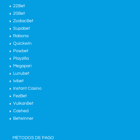
22Bet
20Bet
ZodiacBet
Supabet
Rabona
Quickwin
Powbet
Playzilla
Megapari
Lunubet
Ivibet
Instant Casino
FezBet
VulkanBet
Cashed
Betwinner
MÉTODOS DE PAGO