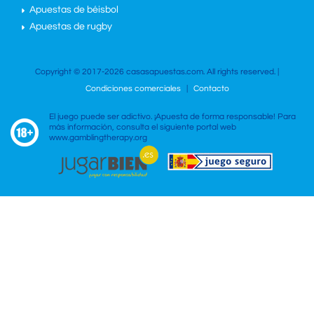
Apuestas de béisbol
Apuestas de rugby
Copyright © 2017-2026 casasapuestas.com. All rights reserved. |
Condiciones comerciales
|
Contacto
El juego puede ser adictivo. ¡Apuesta de forma responsable! Para
más información, consulta el siguiente portal web
www.gamblingtherapy.org