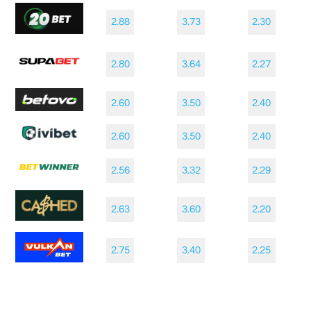
2.88
3.73
2.30
2.80
3.64
2.27
2.60
3.50
2.40
2.60
3.50
2.40
2.56
3.32
2.29
2.63
3.60
2.20
2.75
3.40
2.25