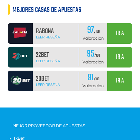
MEJORES CASAS DE APUESTAS
97
RABONA
IR A
/100
LEER RESEÑA
Valoración
95
22BET
IR A
/100
LEER RESEÑA
Valoración
91
20BET
IR A
/100
LEER RESEÑA
Valoración
MEJOR PROVEEDOR DE APUESTAS
1xBet