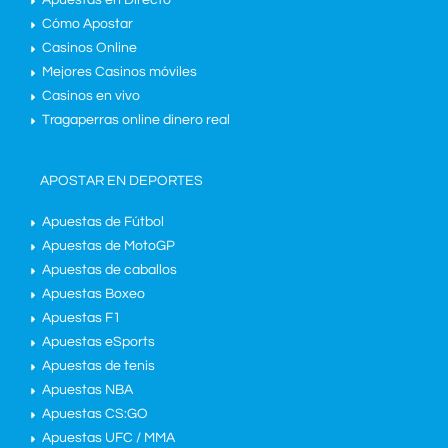
Cómo Apostar
Casinos Online
Mejores Casinos móviles
Casinos en vivo
Tragaperras online dinero real
APOSTAR EN DEPORTES
Apuestas de Fútbol
Apuestas de MotoGP
Apuestas de caballos
Apuestas Boxeo
Apuestas F1
Apuestas eSports
Apuestas de tenis
Apuestas NBA
Apuestas CS:GO
Apuestas UFC / MMA