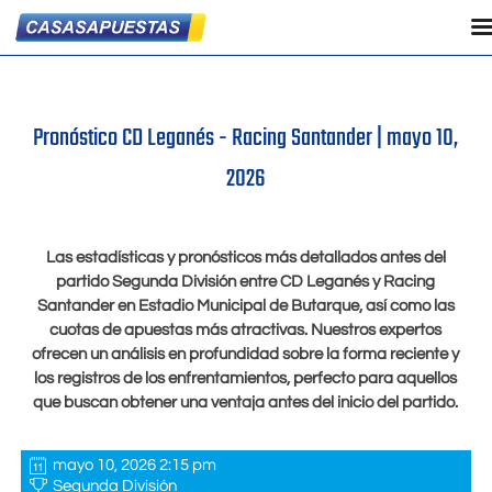
Pronóstico CD Leganés - Racing Santander |
mayo 10,
2026
Las estadísticas y pronósticos más detallados antes del
partido Segunda División entre CD Leganés y Racing
Santander en Estadio Municipal de Butarque, así como las
cuotas de apuestas más atractivas. Nuestros expertos
ofrecen un análisis en profundidad sobre la forma reciente y
los registros de los enfrentamientos, perfecto para aquellos
que buscan obtener una ventaja antes del inicio del partido.
mayo 10, 2026 2:15 pm
Segunda División