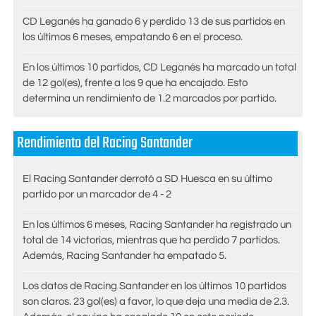
CD Leganés ha ganado 6 y perdido 13 de sus partidos en
los últimos 6 meses, empatando 6 en el proceso.
En los últimos 10 partidos, CD Leganés ha marcado un total
de 12 gol(es), frente a los 9 que ha encajado. Esto
determina un rendimiento de 1.2 marcados por partido.
Rendimiento del Racing Santander
El Racing Santander derrotó a SD Huesca en su último
partido por un marcador de 4 - 2
En los últimos 6 meses, Racing Santander ha registrado un
total de 14 victorias, mientras que ha perdido 7 partidos.
Además, Racing Santander ha empatado 5.
Los datos de Racing Santander en los últimos 10 partidos
son claros. 23 gol(es) a favor, lo que deja una media de 2.3.