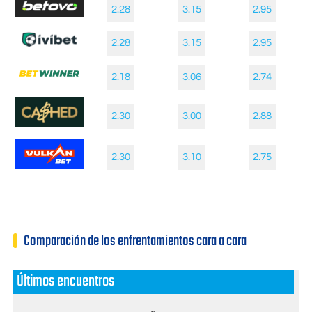
2.28
3.15
2.95
2.28
3.15
2.95
2.18
3.06
2.74
2.30
3.00
2.88
2.30
3.10
2.75
Comparación de los enfrentamientos cara a cara
Últimos encuentros