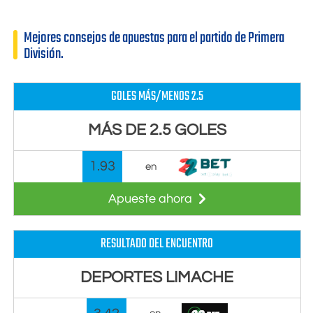
Mejores consejos de apuestas para el partido de Primera
División.
GOLES MÁS/MENOS 2.5
MÁS DE 2.5 GOLES
1.93
en
Apueste ahora
RESULTADO DEL ENCUENTRO
DEPORTES LIMACHE