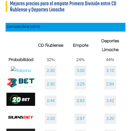
Mejores precios para el empate Primera División entre CD
Ñublense y Deportes Limache
COMPARACIÓN DE CUOTAS
Deportes
CD Ñublense
Empate
Limache
Probabilidad
32%
24%
44%
2.30
3.00
3.10
2.30
3.25
2.94
2.44
2.83
3.42
2.33
2.97
3.20