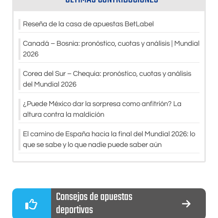
Reseña de la casa de apuestas BetLabel
Canadá – Bosnia: pronóstico, cuotas y análisis | Mundial
2026
Corea del Sur – Chequia: pronóstico, cuotas y análisis
del Mundial 2026
¿Puede México dar la sorpresa como anfitrión? La
altura contra la maldición
El camino de España hacia la final del Mundial 2026: lo
que se sabe y lo que nadie puede saber aún
Consejos de apuestas
deportivas