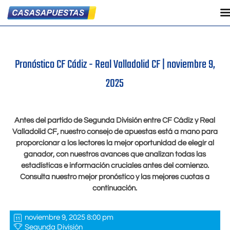
Pronóstico CF Cádiz - Real Valladolid CF |
noviembre 9,
2025
Antes del partido de Segunda División entre CF Cádiz y Real
Valladolid CF, nuestro consejo de apuestas está a mano para
proporcionar a los lectores la mejor oportunidad de elegir al
ganador, con nuestros avances que analizan todas las
estadísticas e información cruciales antes del comienzo.
Consulta nuestro mejor pronóstico y las mejores cuotas a
continuación.
noviembre 9, 2025 8:00 pm
Segunda División