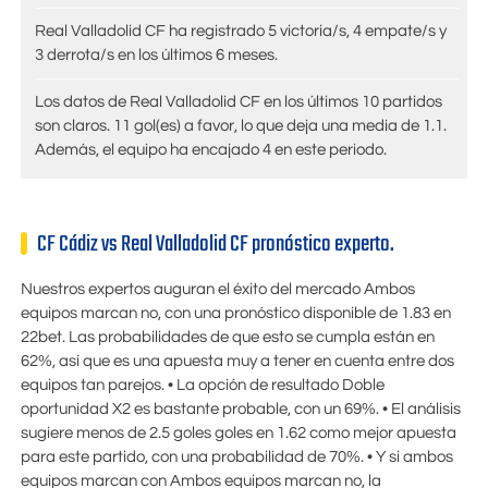
Real Valladolid CF ha registrado 5 victoria/s, 4 empate/s y
3 derrota/s en los últimos 6 meses.
Los datos de Real Valladolid CF en los últimos 10 partidos
son claros. 11 gol(es) a favor, lo que deja una media de 1.1.
Además, el equipo ha encajado 4 en este periodo.
CF Cádiz vs Real Valladolid CF pronóstico experto.
Nuestros expertos auguran el éxito del mercado Ambos
equipos marcan no, con una pronóstico disponible de
1.83
en
22bet
. Las probabilidades de que esto se cumpla están en
62%, así que es una apuesta muy a tener en cuenta entre dos
equipos tan parejos. • La opción de resultado Doble
oportunidad X2 es bastante probable, con un 69%. • El análisis
sugiere menos de 2.5 goles goles en
1.62
como mejor apuesta
para este partido, con una probabilidad de 70%. • Y si ambos
equipos marcan con Ambos equipos marcan no, la