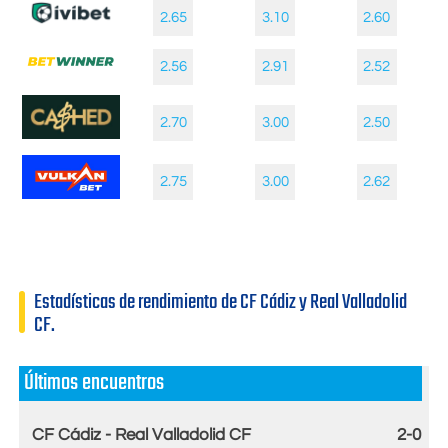
2.65
3.10
2.60
2.56
2.91
2.52
2.70
3.00
2.50
2.75
3.00
2.62
Estadísticas de rendimiento de CF Cádiz y Real Valladolid
CF.
Últimos encuentros
CF Cádiz - Real Valladolid CF
2-0