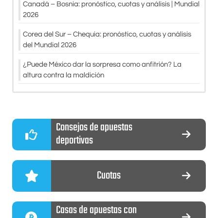
Canadá – Bosnia: pronóstico, cuotas y análisis | Mundial
2026
Corea del Sur – Chequia: pronóstico, cuotas y análisis
del Mundial 2026
¿Puede México dar la sorpresa como anfitrión? La
altura contra la maldición
Consejos de apuestas
deportivas
Cuotas
Casas de apuestas con