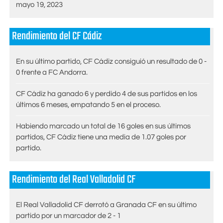
mayo 19, 2023
Rendimiento del CF Cádiz
En su último partido, CF Cádiz consiguió un resultado de 0 -
0 frente a FC Andorra.
CF Cádiz ha ganado 6 y perdido 4 de sus partidos en los
últimos 6 meses, empatando 5 en el proceso.
Habiendo marcado un total de 16 goles en sus últimos
partidos, CF Cádiz tiene una media de 1.07 goles por
partido.
Rendimiento del Real Valladolid CF
El Real Valladolid CF derrotó a Granada CF en su último
partido por un marcador de 2 - 1