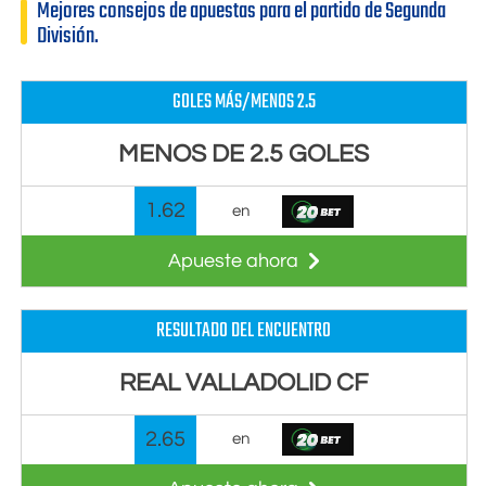
Mejores consejos de apuestas para el partido de Segunda
División.
GOLES MÁS/MENOS 2.5
MENOS DE 2.5 GOLES
1.62
en
Apueste ahora
RESULTADO DEL ENCUENTRO
REAL VALLADOLID CF
2.65
en