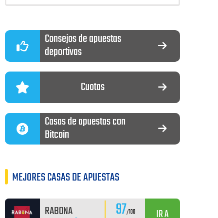
Consejos de apuestas
deportivas
Cuotas
Casas de apuestas con
Bitcoin
MEJORES CASAS DE APUESTAS
97
RABONA
IR A
/100