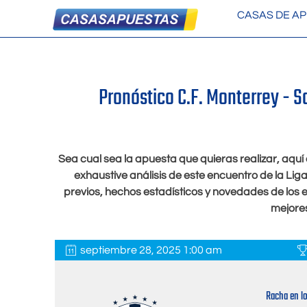
CASAS DE A
Pronóstico C.F. Monterrey - 
Sea cual sea la apuesta que quieras realizar, aquí
exhaustive análisis de este encuentro de la Li
previos, hechos estadísticos y novedades de los 
mejores
septiembre 28, 2025 1:00 am
Racha en lo