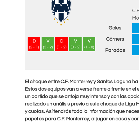
C.F
Mo
Goles
Córners
D
V
D
V
V
(2 - 1)
(3 - 2)
(1 - 2)
(0 - 2)
(1 - 0)
Paradas
El choque entre C.F. Monterrey y Santos Laguna h
Estos dos equipos van a verse frente a frente en e
un partido que se antoja muy intenso y con las opc
realizado un análisis previo a este choque de Liga 
y cuotas. Así tendrás toda la información que neces
papel es para C.F. Monterrey, al jugar en casa y con