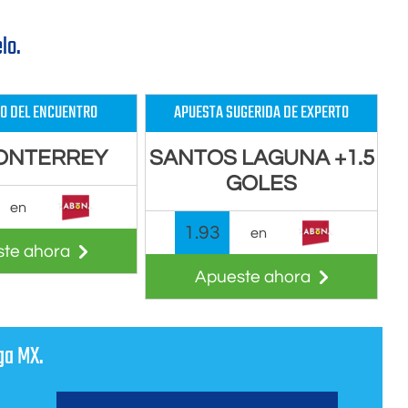
lo.
O DEL ENCUENTRO
APUESTA SUGERIDA DE EXPERTO
MONTERREY
SANTOS LAGUNA +1.5
GOLES
en
1.93
en
te ahora
Apueste ahora
ga MX.