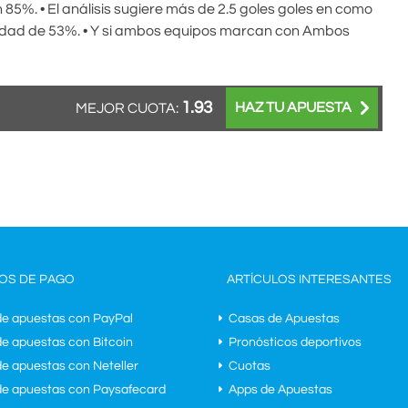
85%. • El análisis sugiere más de 2.5 goles goles en
como
lidad de 53%. • Y si ambos equipos marcan con Ambos
1.93
HAZ TU APUESTA
MEJOR CUOTA:
OS DE PAGO
ARTÍCULOS INTERESANTES
e apuestas con PayPal
Casas de Apuestas
e apuestas con Bitcoin
Pronósticos deportivos
e apuestas con Neteller
Cuotas
e apuestas con Paysafecard
Apps de Apuestas