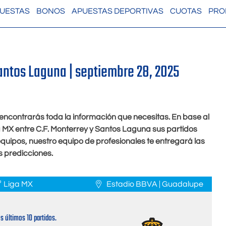
PUESTAS
BONOS
APUESTAS DEPORTIVAS
CUOTAS
PRO
Santos Laguna |
septiembre 28, 2025
 encontrarás toda la información que necesitas. En base al
ga MX entre C.F. Monterrey y Santos Laguna sus partidos
equipos, nuestro equipo de profesionales te entregará las
 predicciones.
Liga MX
Estadio BBVA | Guadalupe
s últimos 10 partidos.