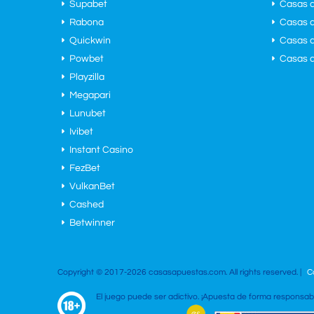
Supabet
Casas 
Rabona
Casas d
Quickwin
Casas d
Powbet
Casas d
Playzilla
Megapari
Lunubet
Ivibet
Instant Casino
FezBet
VulkanBet
Cashed
Betwinner
Copyright © 2017-2026 casasapuestas.com. All rights reserved. |
C
El juego puede ser adictivo. ¡Apuesta de forma responsab