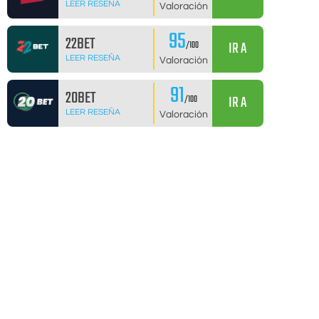
LEER RESEÑA
Valoración
95
22BET
IR A
/100
LEER RESEÑA
Valoración
91
20BET
IR A
/100
LEER RESEÑA
Valoración