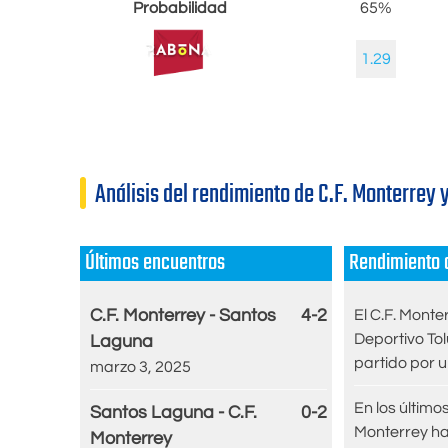
Probabilidad
65%
1.29
Análisis del rendimiento de C.F. Monterrey 
Últimos encuentros
Rendimiento d
C.F. Monterrey - Santos
4-2
El C.F. Monte
Deportivo Tol
Laguna
partido por 
marzo 3, 2025
En los último
Santos Laguna - C.F.
0-2
Monterrey ha 
Monterrey