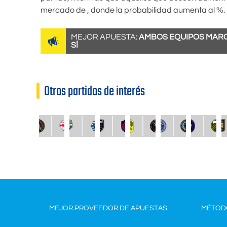
mercado de , donde la probabilidad aumenta al %.
MEJOR APUESTA:
AMBOS EQUIPOS MAR
SÍ
Otros partidos de interés
MEJOR PROVEEDOR DE APUESTAS
MÉTOD