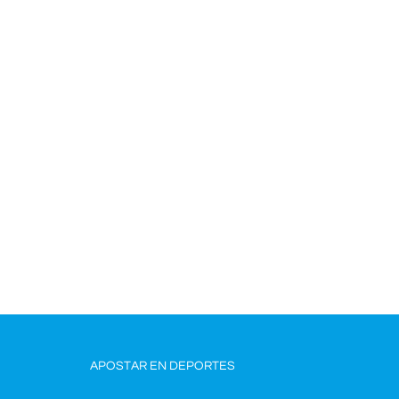
APOSTAR EN DEPORTES