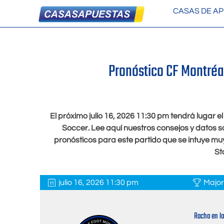
CASAS DE A
Pronóstico CF Montréal
El próximo
julio 16, 2026 11:30 pm
tendrá lugar el
Soccer. Lee aquí nuestros consejos y datos 
pronósticos para este partido que se intuye mu
St
julio 16, 2026 11:30 pm
Major
Racha en lo