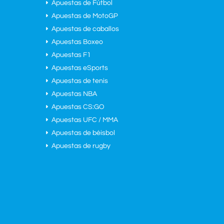
Apuestas de Fútbol
Apuestas de MotoGP
Apuestas de caballos
Apuestas Boxeo
Apuestas F1
Apuestas eSports
Apuestas de tenis
Apuestas NBA
Apuestas CS:GO
Apuestas UFC / MMA
Apuestas de béisbol
Apuestas de rugby