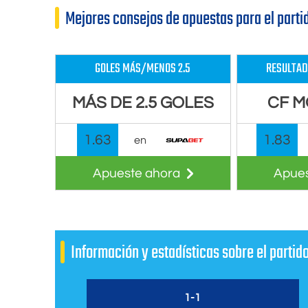
Mejores consejos de apuestas para el parti
GOLES MÁS/MENOS 2.5
RESULTAD
MÁS DE 2.5 GOLES
CF 
1.63
1.83
en
Apueste ahora
Apues
Información y estadísticas sobre el partido
1-1