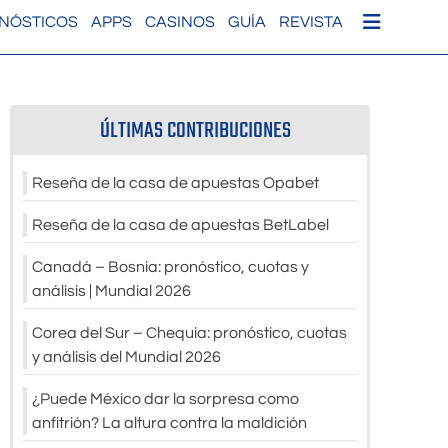
NÓSTICOS
APPS
CASINOS
GUÍA
REVISTA
ÚLTIMAS CONTRIBUCIONES
Reseña de la casa de apuestas Opabet
Reseña de la casa de apuestas BetLabel
Canadá – Bosnia: pronóstico, cuotas y
análisis | Mundial 2026
Corea del Sur – Chequia: pronóstico, cuotas
y análisis del Mundial 2026
¿Puede México dar la sorpresa como
anfitrión? La altura contra la maldición