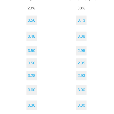
23%
38%
3.56
3.13
3.48
3.08
3.50
2.95
3.50
2.95
3.28
2.93
3.60
3.00
3.30
3.00