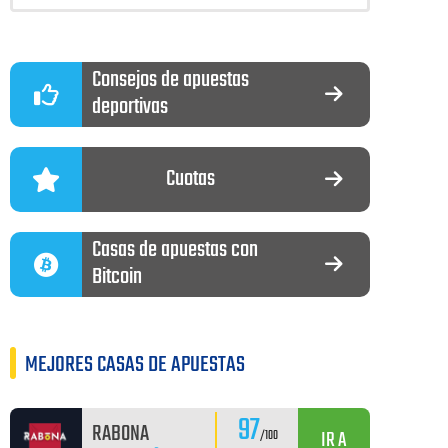
Consejos de apuestas
deportivas
Cuotas
Casas de apuestas con
Bitcoin
MEJORES CASAS DE APUESTAS
97
RABONA
IR A
/100