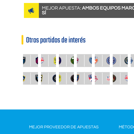
MEJOR APUESTA:
AMBOS EQUIPOS MAR
SÍ
Otros partidos de interés
MEJOR PROVEEDOR DE APUESTAS
MÉTOD