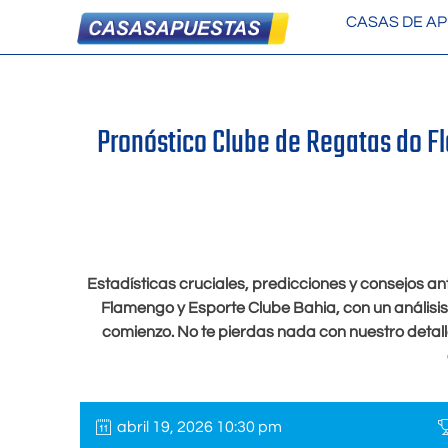
CASAS DE A
Pronóstico Clube de Regatas do F
Estadísticas cruciales, predicciones y consejos a
Flamengo y Esporte Clube Bahia, con un análisis
comienzo. No te pierdas nada con nuestro detall
abril 19, 2026 10:30 pm