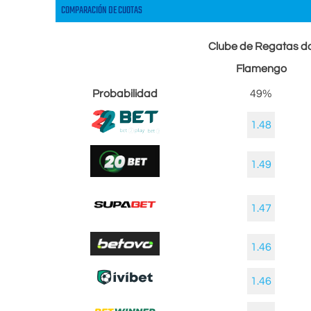
COMPARACIÓN DE CUOTAS
Clube de Regatas d
Flamengo
Probabilidad
49%
1.48
1.49
1.47
1.46
1.46