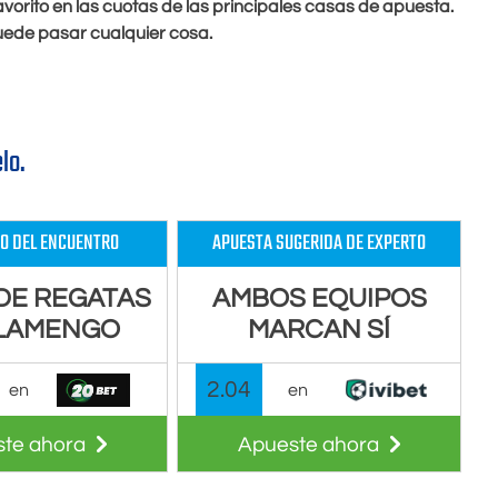
orito en las cuotas de las principales casas de apuesta.
puede pasar cualquier cosa.
lo.
O DEL ENCUENTRO
APUESTA SUGERIDA DE EXPERTO
DE REGATAS
AMBOS EQUIPOS
FLAMENGO
MARCAN SÍ
2.04
en
en
te ahora
Apueste ahora