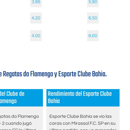
3.86
5.90
4.20
6.50
4.00
6.00
e Regatas do Flamengo y Esporte Clube Bahia.
del Clube de
Rendimiento del Esporte Clube
lamengo
Bahia
gatas do Flamengo
Esporte Clube Bahia se vio las
 - 2 cuando jugó
caras con Mirassol F.C. SP en su