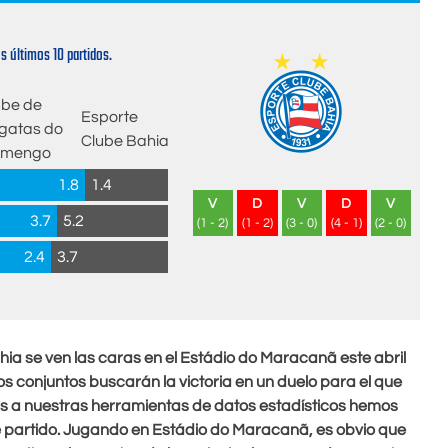
s últimos 10 partidos.
ube de
Esporte
gatas do
Clube Bahia
amengo
1.8
1.4
V
D
V
D
V
3.7
5.2
(1 - 2)
(1 - 2)
(3 - 0)
(4 - 1)
(2 - 0)
2.4
3.7
ia se ven las caras en el Estádio do Maracanã este
abril
os conjuntos buscarán la victoria en un duelo para el que
as a nuestras herramientas de datos estadísticos hemos
 partido. Jugando en Estádio do Maracanã, es obvio que