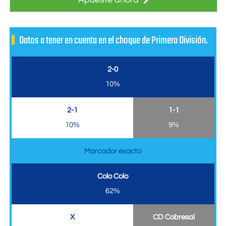
Datos a tener en cuenta en el choque de Primera División.
2-0
10%
2-1
1-1
10%
9%
Marcador exacto
Colo Colo
62%
X
CD Cobresal