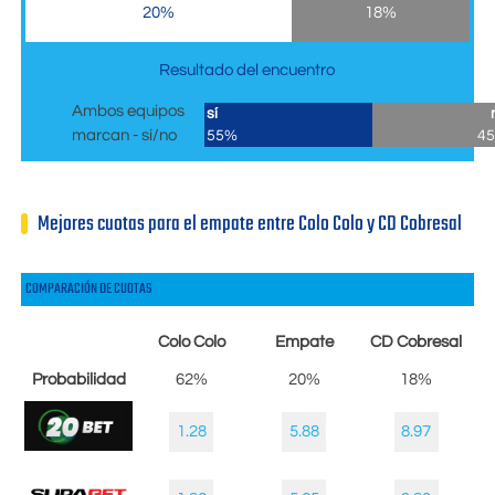
20%
18%
Resultado del encuentro
Ambos equipos
sí
marcan - sí/no
55%
4
Mejores cuotas para el empate entre Colo Colo y CD Cobresal
COMPARACIÓN DE CUOTAS
Colo Colo
Empate
CD Cobresal
Probabilidad
62%
20%
18%
1.28
5.88
8.97