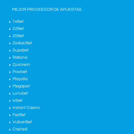
MEJOR PROVEEDOR DE APUESTAS
1xBet
22Bet
20Bet
ZodiacBet
Supabet
Rabona
Quickwin
Powbet
Playzilla
Megapari
Lunubet
Ivibet
Instant Casino
FezBet
VulkanBet
Cashed