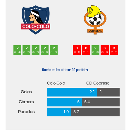
V
V
V
V
V
D
D
V
D
D
(2 - 4)
(1 - 2)
(6 - 2)
(3 - 1)
(1 - 2)
(0 - 1)
(2 - 1)
(1 - 0)
(3 - 1)
(2 - 3)
Racha en los últimos 10 partidos.
Colo Colo
CD Cobresal
Goles
2.1
1
Córners
5
5.4
Paradas
1.9
3.7