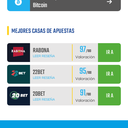
Bitcoin
MEJORES CASAS DE APUESTAS
97
RABONA
IR A
/100
LEER RESEÑA
Valoración
95
22BET
IR A
/100
LEER RESEÑA
Valoración
91
20BET
IR A
/100
LEER RESEÑA
Valoración