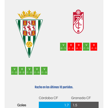
V
D
D
V
D
(0 - 1)
(2 - 4)
(4 - 1)
(1 - 0)
(3 - 2)
V
V
V
V
V
(1 - 2)
(3 - 2)
(1 - 2)
(1 - 0)
(1 - 3)
Racha en los últimos 10 partidos.
Córdoba CF
Granada CF
Goles
1.7
1.5