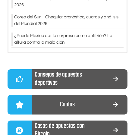
2026
Corea del Sur – Chequia: pronóstico, cuotas y análisis
del Mundial 2026
¿Puede México dar la sorpresa como anfitrión? La
altura contra la maldición
Consejos de apuestas
deportivas
Cuotas
Casas de apuestas con
Bitcoin