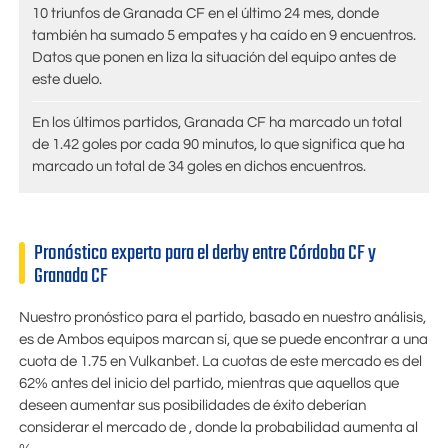
10 triunfos de Granada CF en el último 24 mes, donde
también ha sumado 5 empates y ha caído en 9 encuentros.
Datos que ponen en liza la situación del equipo antes de
este duelo.
En los últimos partidos, Granada CF ha marcado un total
de 1.42 goles por cada 90 minutos, lo que significa que ha
marcado un total de 34 goles en dichos encuentros.
Pronóstico experto para el derby entre Córdoba CF y
Granada CF
Nuestro pronóstico para el partido, basado en nuestro análisis,
es de Ambos equipos marcan sí, que se puede encontrar a una
cuota de
1.75
en
Vulkanbet
. La cuotas de este mercado es del
62% antes del inicio del partido, mientras que aquellos que
deseen aumentar sus posibilidades de éxito deberían
considerar el mercado de , donde la probabilidad aumenta al