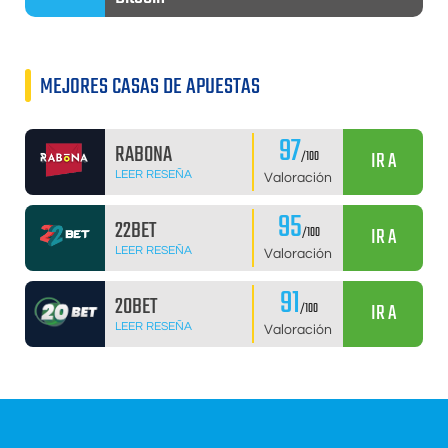
MEJORES CASAS DE APUESTAS
97
RABONA
IR A
/100
LEER RESEÑA
Valoración
95
22BET
IR A
/100
LEER RESEÑA
Valoración
91
20BET
IR A
/100
LEER RESEÑA
Valoración