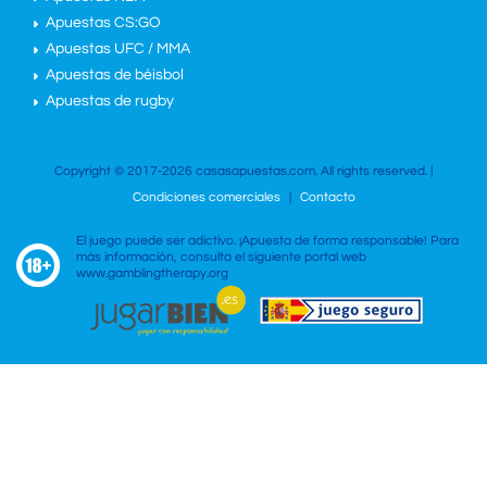
Apuestas CS:GO
Apuestas UFC / MMA
Apuestas de béisbol
Apuestas de rugby
Copyright © 2017-2026 casasapuestas.com. All rights reserved. |
Condiciones comerciales
|
Contacto
El juego puede ser adictivo. ¡Apuesta de forma responsable! Para
más información, consulta el siguiente portal web
www.gamblingtherapy.org